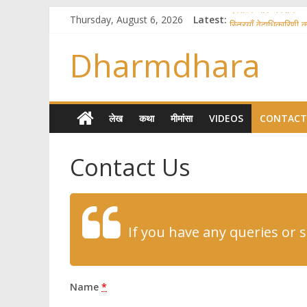
देवतत्त्व और अपराध
Thursday, August 6, 2026
Latest:
स्त्रियाँ वेदाधिकारिणी क्य
विश्व का सबसे बड़ा और
Dharmdhara
तुम्हीं हो माता, पिता तुम्ह
गौ सेवा और राजयोग
लेख
कथा
मीमांसा
VIDEOS
CONTACT
Contact Us
If you have any queries or
Name
*