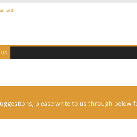
ों नहीं हैं
 वैज्ञानिक समय गणना तन्त्र
ीं हो ??
 US
 suggestions, please write to us through below 