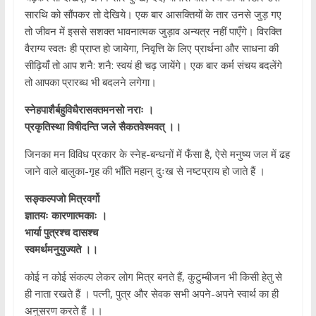
सारथि को सौंपकर तो देखिये। एक बार आसक्तियों के तार उनसे जुड़ गए
तो जीवन में इससे सशक्त भावनात्मक जुड़ाव अन्यत्र नहीं पाएँगे। विरक्ति
वैराग्य स्वतः ही प्राप्त हो जायेगा, निवृत्ति के लिए प्रार्थना और साधना की
सीढ़ियाँ तो आप शनै: शनै: स्वयं ही चढ़ जायेंगे। एक बार कर्म संचय बदलेंगे
तो आपका प्रारब्ध भी बदलने लगेगा।
स्नेहपाशैर्बहुविधैरासक्तमनसो नराः ।
प्रकृतिस्था विषीदन्ति जले सैकतवेश्मवत् ।।
जिनका मन विविध प्रकार के स्नेह-बन्धनों में फँसा है, ऐसे मनुष्य जल में ढह
जाने वाले बालुका-गृह की भाँति महान् दुःख से नष्टप्राय हो जाते हैं ।
सङ्कल्पजो मित्रवर्गो
ज्ञातयः कारणात्मकाः ।
भार्या पुत्रश्च दासश्च
स्वमर्थमनुयुज्यते ।।
कोई न कोई संकल्प लेकर लोग मित्र बनते हैं, कुटुम्बीजन भी किसी हेतु से
ही नाता रखते हैं । पत्नी, पुत्र और सेवक सभी अपने-अपने स्वार्थ का ही
अनुसरण करते हैं ।।