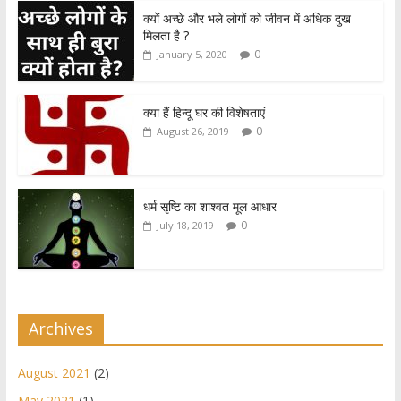
at
e
itt
ar
क्यों अच्छे और भले लोगों को जीवन में अधिक दुख
s
b
er
e
मिलता है ?
A
o
0
January 5, 2020
p
o
p
k
क्या हैं हिन्दू घर की विशेषताएं
0
August 26, 2019
धर्म सृष्टि का शाश्वत मूल आधार
0
July 18, 2019
Archives
August 2021
(2)
May 2021
(1)