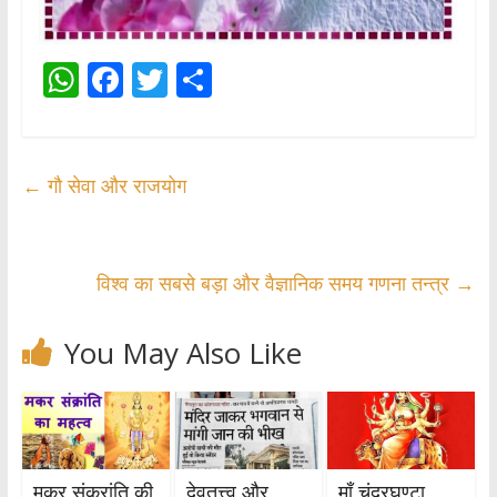
W
F
T
S
h
ac
w
h
at
e
itt
ar
s
b
er
e
←
गौ सेवा और राजयोग
A
o
p
o
p
k
विश्व का सबसे बड़ा और वैज्ञानिक समय गणना तन्त्र
→
You May Also Like
मकर संक्रांति की
देवतत्त्व और
माँ चंद्रघण्टा