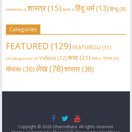
शास्त्र
(15)
हिंदू धर्म
(13)
हिन्दू
(8)
रामचरितमानस
(4)
शिवजी
(4)
Categories
FEATURED
(129)
FEATURED2
(11)
कथा
(21)
Videos
(12)
ग्रन्थ
(6)
Uncategorized
(4)
गैलरी
(2)
लेख
(78)
शास्त्र
(38)
मीमांसा
(30)
Copyright © 2026
Dharmdhara
. All rights reserved.