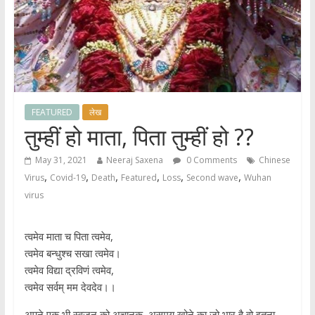
FEATURED
लेख
तुम्हीं हो माता, पिता तुम्हीं हो ??
May 31, 2021
Neeraj Saxena
0 Comments
Chinese
,
,
,
,
,
,
Virus
Covid-19
Death
Featured
Loss
Second wave
Wuhan
virus
त्वमेव माता च पिता त्वमेव,
त्वमेव बन्धुश्च सखा त्वमेव।
त्वमेव विद्या द्रविणं त्वमेव,
त्वमेव सर्वम् मम देवदेव।।
अपने एक भी स्वजन को अचानक, असमय खोने का जो भार है वो इतना