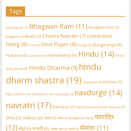
Tags
Bhagwan Ram
(11)
Bhagwan Shiv
(5)
bajrang bali
(4)
conscious
Chaitra Navratri
(7)
Bhakti
(5)
Bhagwati
(4)
living
(8)
Devi Pujan
(8)
Durga puja
(6)
Devi
(4)
Durga
(4)
Hindu
(14)
Hanumanji
(6)
Featured
(5)
Ganesha
(4)
Hindu
hindu
Hindu Dharma
(9)
daily deeds
(4)
dharm shastra
(19)
Krishna
(5)
Hinduism
(4)
navdurge
(14)
Maa Lakshmi
(4)
meditation
(4)
naudurge
(4)
navratri
(17)
Ramayan
(5)
Ramcharitmanas
(4)
Shastras
(4)
नवरात्रि
Shiv
(6)
videos
(6)
कथा
(5)
गणेश
(4)
दुर्गा पूजन
(4)
धर्म
(4)
(12)
मीमांसा
(11)
भगवती
(6)
नौदुर्गे
(5)
भग़वान राम
(4)
भवानी
(4)