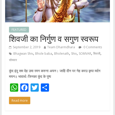
FEATURED
शिवजी का निर्गुण व सगुण स्वरूप
September 2, 2019
Team Dharmdhara
0 Comments
,
,
,
,
,
,
Bhagwan Shiv
Bhole baba
Bholenath
Shiv
SOMVAR
शिवजी
सोमवार
कुंद इंदु सम देह उमा रमन करुना अयन। जाहि दीन पर नेह करउ कृपा मर्दन
मयन॥ भावार्थ:-जिनका कुंद के पुष्प
W
F
T
S
h
ac
w
h
Read more
at
e
itt
ar
s
b
er
e