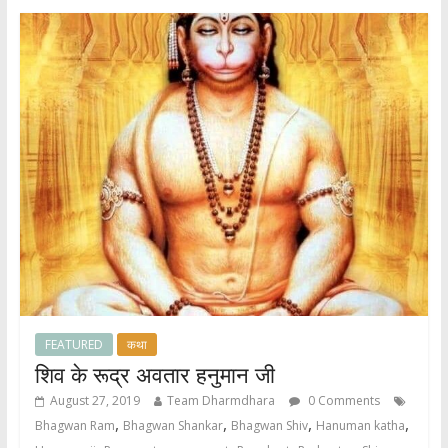
A
o
p
o
p
k
FEATURED
कथा
शिव के रूद्र अवतार हनुमान जी
August 27, 2019
Team Dharmdhara
0 Comments
,
,
,
,
Bhagwan Ram
Bhagwan Shankar
Bhagwan Shiv
Hanuman katha