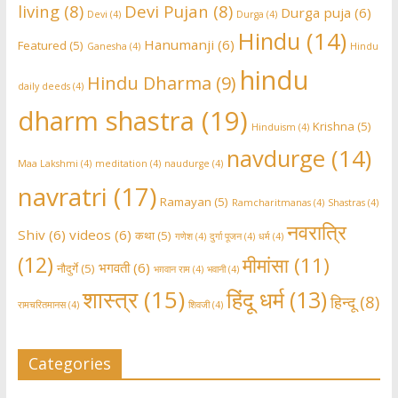
living
(8)
Devi Pujan
(8)
Durga puja
(6)
Devi
(4)
Durga
(4)
Hindu
(14)
Hanumanji
(6)
Featured
(5)
Ganesha
(4)
Hindu
hindu
Hindu Dharma
(9)
daily deeds
(4)
dharm shastra
(19)
Krishna
(5)
Hinduism
(4)
navdurge
(14)
Maa Lakshmi
(4)
meditation
(4)
naudurge
(4)
navratri
(17)
Ramayan
(5)
Ramcharitmanas
(4)
Shastras
(4)
नवरात्रि
Shiv
(6)
videos
(6)
कथा
(5)
गणेश
(4)
दुर्गा पूजन
(4)
धर्म
(4)
(12)
मीमांसा
(11)
भगवती
(6)
नौदुर्गे
(5)
भग़वान राम
(4)
भवानी
(4)
शास्त्र
(15)
हिंदू धर्म
(13)
हिन्दू
(8)
रामचरितमानस
(4)
शिवजी
(4)
Categories