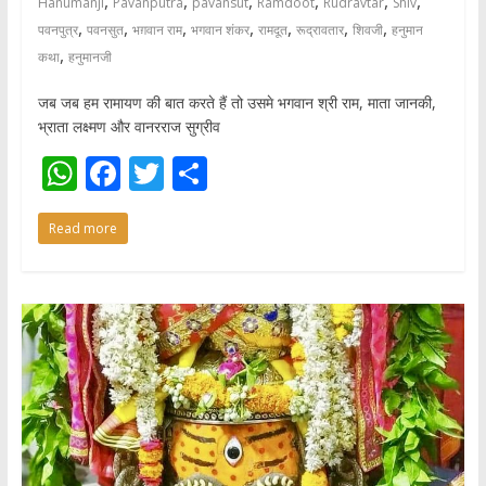
,
,
,
,
,
,
Hanumanji
Pavanputra
pavansut
Ramdoot
Rudravtar
Shiv
,
,
,
,
,
,
,
पवनपुत्र
पवनसुत
भग़वान राम
भगवान शंकर
रामदूत
रूद्रावतार
शिवजी
हनुमान
,
कथा
हनुमानजी
जब जब हम रामायण की बात करते हैं तो उसमे भगवान श्री राम, माता जानकी,
भ्राता लक्ष्मण और वानरराज सुग्रीव
W
F
T
S
h
ac
w
h
Read more
at
e
itt
ar
s
b
er
e
A
o
p
o
p
k