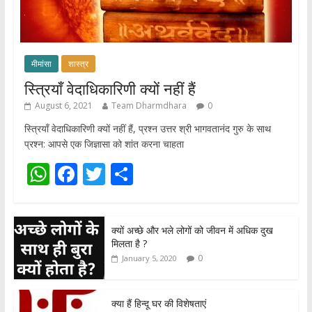
मीमांसा
शास्त्र
स्त्रियाँ वेदाधिकारिणी क्यों नहीं हैं
August 6, 2021
Team Dharmdhara
0
स्त्रियाँ वेदाधिकारिणी क्यों नहीं हैं, प्रश्न उत्तर श्री भागवतानंद गुरु के साथ
प्रश्न: आपसे एक जिज्ञासा को शांत करना चाहता
W
F
T
S
h
ac
w
h
at
e
itt
ar
क्यों अच्छे और भले लोगों को जीवन में अधिक दुख
s
b
er
e
मिलता है ?
A
o
0
January 5, 2020
p
o
p
k
क्या हैं हिन्दू घर की विशेषताएं