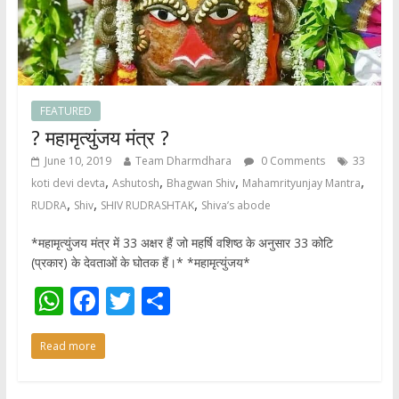
FEATURED
? महामृत्युंजय मंत्र ?
June 10, 2019
Team Dharmdhara
0 Comments
33
,
,
,
,
koti devi devta
Ashutosh
Bhagwan Shiv
Mahamrityunjay Mantra
,
,
,
RUDRA
Shiv
SHIV RUDRASHTAK
Shiva’s abode
*महामृत्युंजय मंत्र में 33 अक्षर हैं जो महर्षि वशिष्ठ के अनुसार 33 कोटि
(प्रकार) के देवताओं के घोतक हैं।* *महामृत्युंजय*
W
F
T
S
h
ac
w
h
Read more
at
e
itt
ar
s
b
er
e