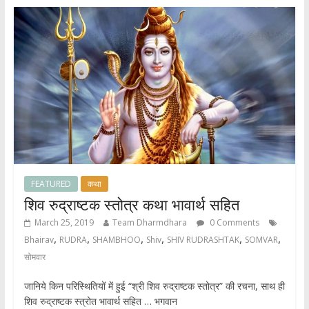
A
o
p
o
p
k
FEATURED
कथा
शिव रुद्राष्टक स्तोत्र कथा भावार्थ सहित
March 25, 2019
Team Dharmdhara
0 Comments
,
,
,
,
,
,
Bhairav
RUDRA
SHAMBHOO
Shiv
SHIV RUDRASHTAK
SOMVAR
सोमवार
जानिये किन परिस्थितियों में हुई “श्री शिव रुद्राष्टक स्तोत्र” की रचना, साथ ही
शिव रुद्राष्टक स्त्रोत भावार्थ सहित … भगवान