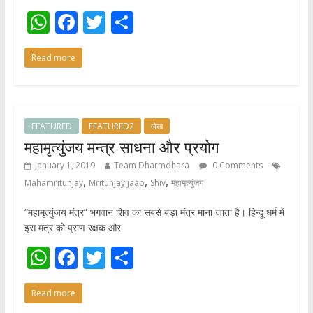
W
F
T
S
h
ac
w
h
Read more
at
e
itt
ar
s
b
er
e
A
o
p
o
FEATURED
FEATURED2
लेख
महामृत्युंजय मन्त्र साधना और प्रयोग
p
k
January 1, 2019
Team Dharmdhara
0 Comments
,
,
,
Mahamritunjay
Mritunjay jaap
Shiv
महामृत्युंजय
“महामृत्युंजय मंत्र” भगवान शिव का सबसे बड़ा मंत्र माना जाता है। हिन्दू धर्म में
इस मंत्र को प्राण रक्षक और
W
F
T
S
h
ac
w
h
Read more
at
e
itt
ar