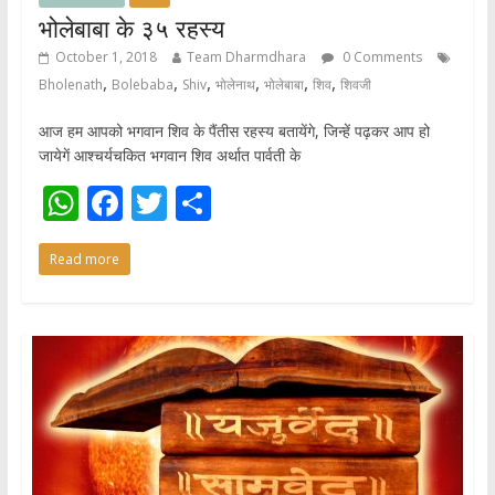
भोलेबाबा के ३५ रहस्य
October 1, 2018
Team Dharmdhara
0 Comments
,
,
,
,
,
,
Bholenath
Bolebaba
Shiv
भोलेनाथ
भोलेबाबा
शिव
शिवजी
आज हम आपको भगवान शिव के पैंतीस रहस्य बतायेंगे, जिन्हें पढ़कर आप हो
जायेगें आश्चर्यचकित भगवान शिव अर्थात पार्वती के
W
F
T
S
h
ac
w
h
Read more
at
e
itt
ar
s
b
er
e
A
o
p
o
p
k