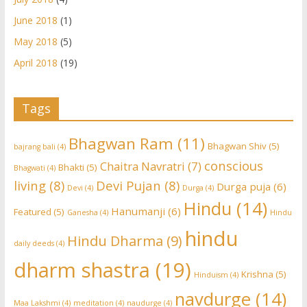
June 2018
(1)
May 2018
(5)
April 2018
(19)
Tags
Bhagwan Ram
(11)
Bhagwan Shiv
(5)
bajrang bali
(4)
conscious
Chaitra Navratri
(7)
Bhakti
(5)
Bhagwati
(4)
living
(8)
Devi Pujan
(8)
Durga puja
(6)
Devi
(4)
Durga
(4)
Hindu
(14)
Hanumanji
(6)
Featured
(5)
Ganesha
(4)
Hindu
hindu
Hindu Dharma
(9)
daily deeds
(4)
dharm shastra
(19)
Krishna
(5)
Hinduism
(4)
navdurge
(14)
Maa Lakshmi
(4)
meditation
(4)
naudurge
(4)