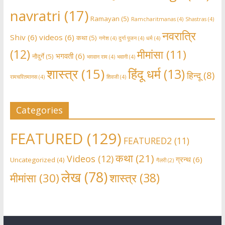
navratri
(17)
Ramayan
(5)
Ramcharitmanas
(4)
Shastras
(4)
नवरात्रि
Shiv
(6)
videos
(6)
कथा
(5)
गणेश
(4)
दुर्गा पूजन
(4)
धर्म
(4)
(12)
मीमांसा
(11)
भगवती
(6)
नौदुर्गे
(5)
भग़वान राम
(4)
भवानी
(4)
शास्त्र
(15)
हिंदू धर्म
(13)
हिन्दू
(8)
रामचरितमानस
(4)
शिवजी
(4)
Categories
FEATURED
(129)
FEATURED2
(11)
कथा
(21)
Videos
(12)
ग्रन्थ
(6)
Uncategorized
(4)
गैलरी
(2)
लेख
(78)
शास्त्र
(38)
मीमांसा
(30)