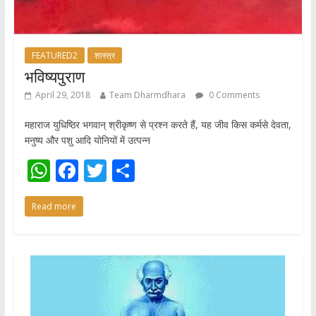
FEATURED2
शास्त्र
भविष्यपुराण
April 29, 2018
Team Dharmdhara
0 Comments
महाराज युधिष्ठिर भगवान् श्रीकृष्ण से प्रश्न करते हैं, यह जीव किस कर्मसे देवता,
मनुष्य और पशु आदि योनियों में उत्पन्न
W
F
T
S
h
ac
w
h
Read more
at
e
itt
ar
s
b
er
e
A
o
p
o
p
k