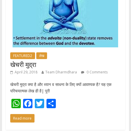
FEATURED2
लेख
खेचरी मुद्रा
April 29, 2018
Team Dharmdhara
0 Comments
खेचरी मुद्रा क्या है और ध्यान व साधना के लिए क्यों आवश्यक है? यह एक
परिचयात्मक लेख ही है| पूरी
W
F
T
S
h
ac
w
h
Read more
at
e
itt
ar