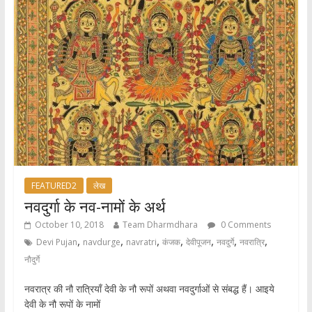
FEATURED2
लेख
नवदुर्गा के नव-नामों के अर्थ
October 10, 2018
Team Dharmdhara
0 Comments
,
,
,
,
,
,
,
Devi Pujan
navdurge
navratri
कंजक
देवीपूजन
नवदुर्गे
नवरात्रि
नौदुर्गे
नवरात्र की नौ रात्रियाँ देवी के नौ रूपों अथवा नवदुर्गाओं से संबद्ध हैं। आइये
देवी के नौ रूपों के नामों