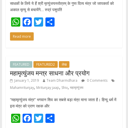
साधकों के लिये ये हैं श्री मृत्युंजयस्तोत्रम् के गुप्त दिव्य मंत्र जो जापकर्ता को
अकाल मृत्यु से बचायेंगे… रुद्रं पशुपतिं
W
F
T
S
h
ac
w
h
Read more
at
e
itt
ar
s
b
er
e
A
o
p
o
FEATURED
FEATURED2
लेख
महामृत्युंजय मन्त्र साधना और प्रयोग
p
k
January 1, 2019
Team Dharmdhara
0 Comments
,
,
,
Mahamritunjay
Mritunjay jaap
Shiv
महामृत्युंजय
“महामृत्युंजय मंत्र” भगवान शिव का सबसे बड़ा मंत्र माना जाता है। हिन्दू धर्म में
इस मंत्र को प्राण रक्षक और
W
F
T
S
h
ac
w
h