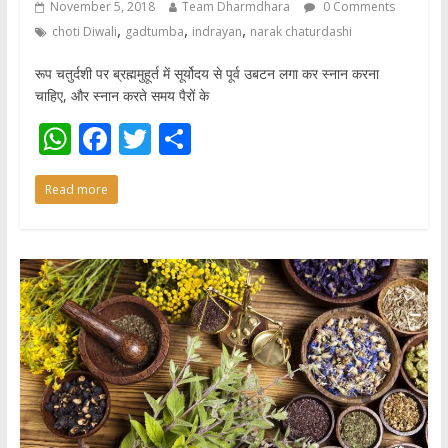
November 5, 2018
Team Dharmdhara
0 Comments
,
,
,
choti Diwali
gadtumba
indrayan
narak chaturdashi
रूप चतुर्दशी पर ब्रह्ममुहूर्त में सूर्योदय से पूर्व उबटन लगा कर स्नान करना
चाहिए, और स्नान करते समय पैरों के
W
F
T
S
h
ac
w
h
Read more
at
e
itt
ar
s
b
er
e
A
o
p
o
p
k