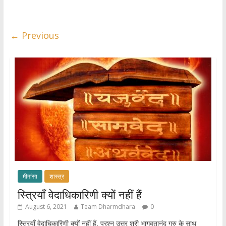
s
b
er
e
A
o
p
o
← Previous
p
k
मीमांसा
शास्त्र
स्त्रियाँ वेदाधिकारिणी क्यों नहीं हैं
August 6, 2021
Team Dharmdhara
0
स्त्रियाँ वेदाधिकारिणी क्यों नहीं हैं, प्रश्न उत्तर श्री भागवतानंद गुरु के साथ