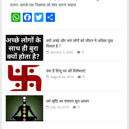
प्रश्न: आपसे एक जिज्ञासा को शांत करना चाहता
W
F
T
S
h
ac
w
h
at
e
itt
ar
क्यों अच्छे और भले लोगों को जीवन में अधिक दुख
s
b
er
e
मिलता है ?
A
o
0
January 5, 2020
p
o
p
k
क्या हैं हिन्दू घर की विशेषताएं
0
August 26, 2019
धर्म सृष्टि का शाश्वत मूल आधार
0
July 18, 2019