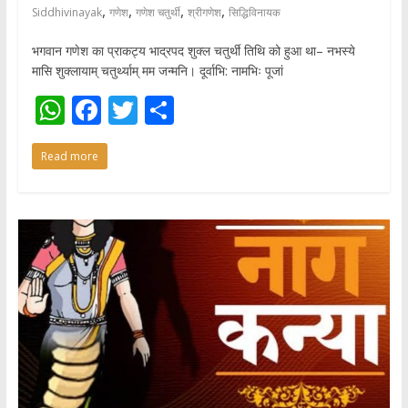
,
,
,
,
Siddhivinayak
गणेश
गणेश चतुर्थी
श्रीगणेश
सिद्धिविनायक
भगवान गणेश का प्राकट्य भाद्रपद शुक्ल चतुर्थी तिथि को हुआ था– नभस्ये
मासि शुक्लायाम् चतुर्थ्याम् मम जन्मनि। दूर्वाभि: नामभिः पूजां
W
F
T
S
h
ac
w
h
Read more
at
e
itt
ar
s
b
er
e
A
o
p
o
p
k