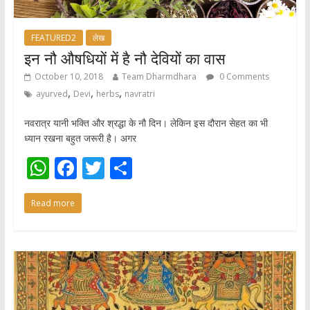
FEATURED2
लेख
इन नौ औषधियों में है नौ देवियों का वास
October 10, 2018
Team Dharmdhara
0 Comments
,
,
,
ayurved
Devi
herbs
navratri
नवरात्र यानी भक्ति और श्रद्धा के नौ दिन। लेकिन इस दौरान सेहत का भी
ध्‍यान रखना बहुत जरूरी है। अगर
W
F
T
S
h
ac
w
h
Read more
at
e
itt
ar
s
b
er
e
A
o
p
o
p
k