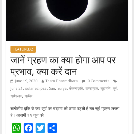
FEATURED2
जानें ग्रहण का क्या होगा आप पर
प्रभाव, क्या करें दान
June 19, 2020
Team Dharmdhara
0 Comments
,
,
,
,
,
,
,
,
June 21
solar eclipse
Sun
Surya
कँकणाकृति
खण्डग्रास
चूड़ामणि
सूर्य
,
सूर्यग्रहण
सूर्यदेव
खगोलीय दृ्ष्टि से जब सूर्य पर चंद्रमा की छाया पड़ती है तब सूर्य ग्रहण लगता
है। आगामी २१ जून को
W
F
T
S