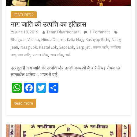
FEATURED2
नाग जाति की उत्पत्ति का इतिहास
June 10, 2019
Team Dharmdhara
1 Comment
,
,
,
,
Bhagwan Vishnu
Hindu Dharm
Kalia Nag
Kashyap Rishi
Naag
,
,
,
,
,
,
Jaati
Naag Lok
Paatal Lok
Sapt Lok
Sarp jati
कश्यप ऋषि
कालिया
,
,
,
,
नाग
नाग जाति
पाताल लोक
सप्त लोक
सर्प
प्रस्तुत है नाग जाति की उत्पत्ति और उनकी कन्याओं के बारे में यह रोचक एवं
ज्ञानवर्धक आलेख… भारत में पाई
W
F
T
S
h
ac
w
h
Read more
at
e
itt
ar
s
b
er
e
A
o
p
o