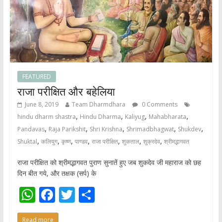
FEATURED
राजा परीक्षित और बहेलिया
June 8, 2019
Team Dharmdhara
0 Comments
,
,
,
,
hindu dharm shastra
Hindu Dharma
Kaliyug
Mahabharata
,
,
,
,
,
Pandavas
Raja Parikshit
Shri Krishna
Shrimadbhagwat
Shukdev
,
,
,
,
,
,
,
Shuktal
कलियुग
कृष्ण
पाण्डव
राजा परीक्षित
शुकताल
शुक्रदेव
श्रीमद्भागवत
राजा परीक्षित को श्रीमद्भागवत पुराण सुनातें हुए जब शुकदेव जी महाराज को छह
दिन बीत गये, और तक्षक (सर्प) के
W
F
T
S
h
ac
w
h
Read more