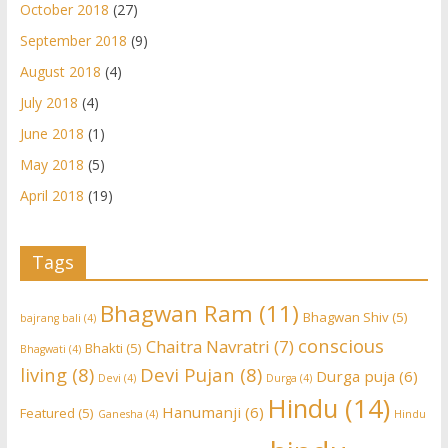
October 2018
(27)
September 2018
(9)
August 2018
(4)
July 2018
(4)
June 2018
(1)
May 2018
(5)
April 2018
(19)
Tags
Bhagwan Ram
(11)
Bhagwan Shiv
(5)
bajrang bali
(4)
conscious
Chaitra Navratri
(7)
Bhakti
(5)
Bhagwati
(4)
living
(8)
Devi Pujan
(8)
Durga puja
(6)
Devi
(4)
Durga
(4)
Hindu
(14)
Hanumanji
(6)
Featured
(5)
Ganesha
(4)
Hindu