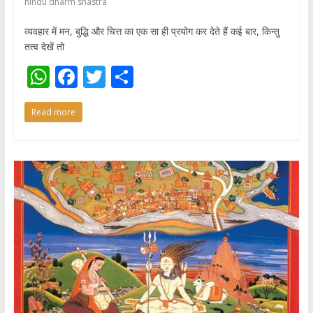
hindu dharm shastra
व्यवहार में मन, बुद्धि और चित्त का एक सा ही प्रयोग कर देते हैं कई बार, किन्तु
तत्व देखें तो
W
F
T
S
h
ac
w
h
Read more
at
e
itt
ar
s
b
er
e
A
o
p
o
p
k