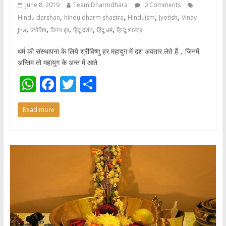
June 8, 2019
Team Dharmdhara
0 Comments
,
,
,
,
Hindu darshan
hindu dharm shastra
Hinduism
Jyotish
Vinay
,
,
,
,
,
Jha
ज्योतिष
विनय झा
हिंदू दर्शन
हिंदू धर्म
हिन्दू शास्त्र
धर्म की संस्थापना के लिये श्रीविष्णु हर महायुग में दश अवतार लेते हैं，जिनमें
अन्तिम तो महायुग के अन्त में आते
W
F
T
S
h
ac
w
h
Read more
at
e
itt
ar
s
b
er
e
A
o
p
o
p
k