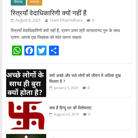
मीमांसा
शास्त्र
स्त्रियाँ वेदाधिकारिणी क्यों नहीं हैं
August 6, 2021
Team Dharmdhara
0
स्त्रियाँ वेदाधिकारिणी क्यों नहीं हैं, प्रश्न उत्तर श्री भागवतानंद गुरु के साथ
प्रश्न: आपसे एक जिज्ञासा को शांत करना चाहता
W
F
T
S
h
ac
w
h
at
e
itt
ar
क्यों अच्छे और भले लोगों को जीवन में अधिक दुख
s
b
er
e
मिलता है ?
A
o
0
January 5, 2020
p
o
p
k
क्या हैं हिन्दू घर की विशेषताएं
0
August 26, 2019