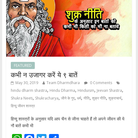
p
k
FEATURED
कभी न उजागर करें ये ९ बातें
May 30, 2019
Team Dharmdhara
0 Comments
,
,
,
,
hindu dharm shastra
Hindu Dharma
Hinduism
Jeevan Shastra
,
,
,
,
,
,
,
Shukra Neeti
Shukracharya
जीने के गुर
धर्म
नीति
शुक्र नीति
शुक्राचार्य
हिन्दू जीवन शास्त्र
हिन्दू शास्त्रों के अनुसार यदि आप चैन से जीना चाहते हैं तो अपने जीवन की ये
नौ बातें कभी भी