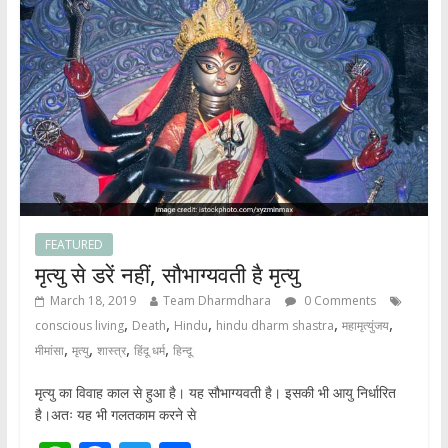
p
o
p
k
FEATURED
मृत्यु से डरें नहीं, सौभाग्यवती है मृत्यु
March 18, 2019
Team Dharmdhara
0 Comments
,
,
,
,
,
conscious living
Death
Hindu
hindu dharm shastra
महामृत्युंजय
,
,
,
,
मीमांसा
मृत्यु
शास्त्र
हिंदू धर्म
हिन्दू
मृत्यु का विवाह काल से हुआ है। यह सौभाग्यवती है। इसकी भी आयु निर्धारित
है।अतः यह भी गलतकाम करने से