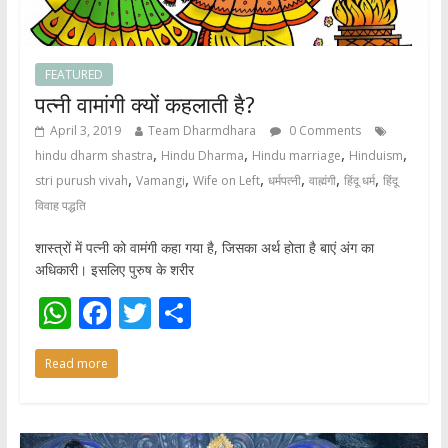
FEATURED
पत्नी वामांगी क्यों कहलाती है?
April 3, 2019
Team Dharmdhara
0 Comments
,
,
,
,
hindu dharm shastra
Hindu Dharma
Hindu marriage
Hinduism
,
,
,
,
,
,
stri purush vivah
Vamangi
Wife on Left
धर्मपत्नी
वाह्मंगी
हिंदू धर्म
हिंदू
विवाह पद्धति
शास्त्रों में पत्नी को वामंगी कहा गया है, जिसका अर्थ होता है बाएं अंग का
अधिकारी। इसलिए पुरुष के शरीर
W
F
T
S
h
ac
w
h
Read more
at
e
itt
ar
s
b
er
e
A
o