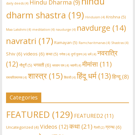
hindu
Hindu Dharma
(9)
daily deeds
(4)
dharm shastra
(19)
Krishna
(5)
Hinduism
(4)
navdurge
(14)
Maa Lakshmi
(4)
meditation
(4)
naudurge
(4)
navratri
(17)
Ramayan
(5)
Ramcharitmanas
(4)
Shastras
(4)
नवरात्रि
Shiv
(6)
videos
(6)
कथा
(5)
गणेश
(4)
दुर्गा पूजन
(4)
धर्म
(4)
(12)
मीमांसा
(11)
भगवती
(6)
नौदुर्गे
(5)
भग़वान राम
(4)
भवानी
(4)
शास्त्र
(15)
हिंदू धर्म
(13)
हिन्दू
(8)
रामचरितमानस
(4)
शिवजी
(4)
Categories
FEATURED
(129)
FEATURED2
(11)
कथा
(21)
Videos
(12)
ग्रन्थ
(6)
Uncategorized
(4)
गैलरी
(2)