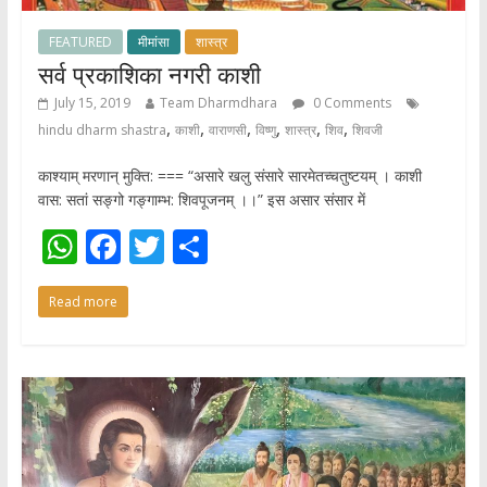
FEATURED
मीमांसा
शास्त्र
सर्व प्रकाशिका नगरी काशी
July 15, 2019
Team Dharmdhara
0 Comments
,
,
,
,
,
,
hindu dharm shastra
काशी
वाराणसी
विष्णु
शास्त्र
शिव
शिवजी
काश्याम् मरणान् मुक्ति: === “असारे खलु संसारे सारमेतच्चतुष्टयम् । काशी
वास: सतां सङ्गो गङ्गाम्भ: शिवपूजनम् ।।” इस असार संसार में
W
F
T
S
h
ac
w
h
Read more
at
e
itt
ar
s
b
er
e
A
o
p
o
p
k