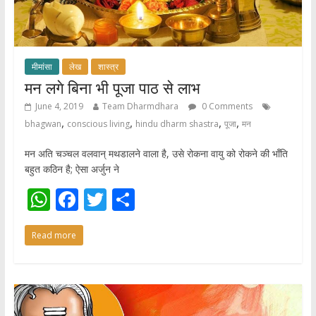
मीमांसा
लेख
शास्त्र
मन लगे बिना भी पूजा पाठ से लाभ
June 4, 2019
Team Dharmdhara
0 Comments
,
,
,
,
bhagwan
conscious living
hindu dharm shastra
पूजा
मन
मन अति चञ्चल वलवान् मथडालने वाला है, उसे रोकना वायु को रोकने की भाँति
बहुत कठिन है; ऐसा अर्जुन ने
W
F
T
S
h
ac
w
h
Read more
at
e
itt
ar
s
b
er
e
A
o
p
o