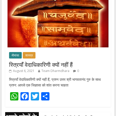
p
o
p
k
मीमांसा
शास्त्र
स्त्रियाँ वेदाधिकारिणी क्यों नहीं हैं
August 6, 2021
Team Dharmdhara
0
स्त्रियाँ वेदाधिकारिणी क्यों नहीं हैं, प्रश्न उत्तर श्री भागवतानंद गुरु के साथ
प्रश्न: आपसे एक जिज्ञासा को शांत करना चाहता
W
F
T
S
h
ac
w
h
at
e
itt
ar