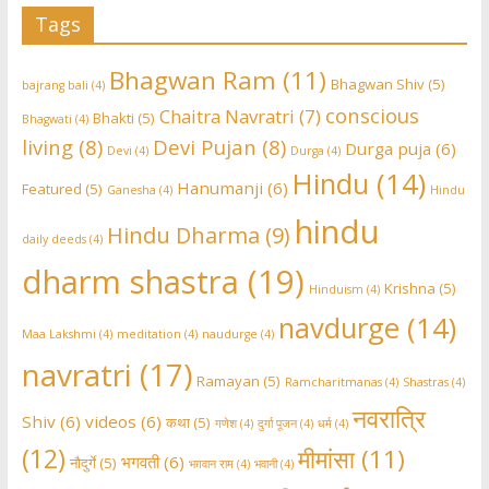
Tags
Bhagwan Ram
(11)
Bhagwan Shiv
(5)
bajrang bali
(4)
conscious
Chaitra Navratri
(7)
Bhakti
(5)
Bhagwati
(4)
living
(8)
Devi Pujan
(8)
Durga puja
(6)
Devi
(4)
Durga
(4)
Hindu
(14)
Hanumanji
(6)
Featured
(5)
Ganesha
(4)
Hindu
hindu
Hindu Dharma
(9)
daily deeds
(4)
dharm shastra
(19)
Krishna
(5)
Hinduism
(4)
navdurge
(14)
Maa Lakshmi
(4)
meditation
(4)
naudurge
(4)
navratri
(17)
Ramayan
(5)
Ramcharitmanas
(4)
Shastras
(4)
नवरात्रि
Shiv
(6)
videos
(6)
कथा
(5)
गणेश
(4)
दुर्गा पूजन
(4)
धर्म
(4)
(12)
मीमांसा
(11)
भगवती
(6)
नौदुर्गे
(5)
भग़वान राम
(4)
भवानी
(4)