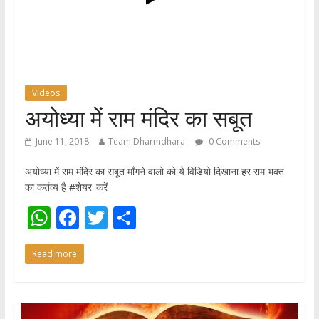
Videos
अयोध्या में राम मंदिर का सबूत
June 11, 2018
Team Dharmdhara
0 Comments
अयोध्या में राम मंदिर का सबूत माँगने वालो को ये विडियो दिखाना हर राम भक्त
का कर्तव्य है #शेयर_करें
W
F
T
S
h
ac
w
h
Read more
at
e
itt
ar
s
b
er
e
A
o