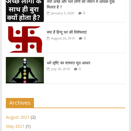
क्यों अच्छे और भले लोगों को जीवन में अधिक दुख
s
b
er
e
मिलता है ?
A
o
0
January 5, 2020
p
o
p
k
क्या हैं हिन्दू घर की विशेषताएं
0
August 26, 2019
धर्म सृष्टि का शाश्वत मूल आधार
0
July 18, 2019
Archives
August 2021
(2)
May 2021
(1)