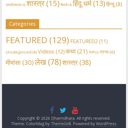
शास्त्र
(15)
हिंदू धर्म
(13)
हिन्दू
(8)
रामचरितमानस
(4)
शिवजी
(4)
Categories
FEATURED
(129)
FEATURED2
(11)
कथा
(21)
Videos
(12)
ग्रन्थ
(6)
Uncategorized
(4)
गैलरी
(2)
लेख
(78)
शास्त्र
(38)
मीमांसा
(30)
Copyright © 2026
Dharmdhara
. All rights reserved.
Theme: ColorMag by
ThemeGrill
. Powered by
WordPress
.