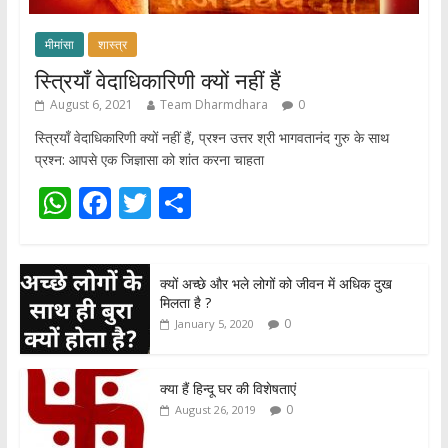
मीमांसा
शास्त्र
स्त्रियाँ वेदाधिकारिणी क्यों नहीं हैं
August 6, 2021
Team Dharmdhara
0
स्त्रियाँ वेदाधिकारिणी क्यों नहीं हैं, प्रश्न उत्तर श्री भागवतानंद गुरु के साथ
प्रश्न: आपसे एक जिज्ञासा को शांत करना चाहता
W
F
T
S
h
ac
w
h
at
e
itt
ar
क्यों अच्छे और भले लोगों को जीवन में अधिक दुख
s
b
er
e
मिलता है ?
A
o
0
January 5, 2020
p
o
p
k
क्या हैं हिन्दू घर की विशेषताएं
0
August 26, 2019