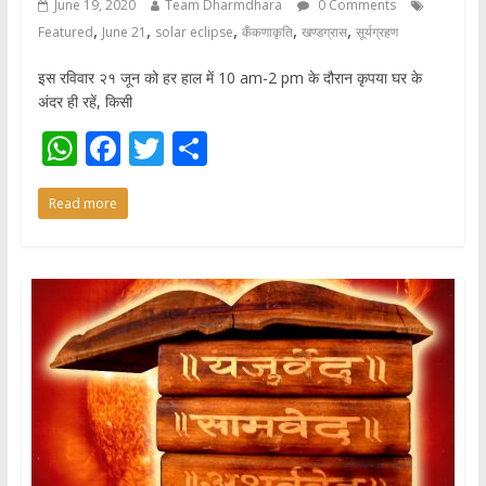
June 19, 2020
Team Dharmdhara
0 Comments
,
,
,
,
,
Featured
June 21
solar eclipse
कँकणाकृति
खण्डग्रास
सूर्यग्रहण
इस रविवार २१ जून को हर हाल में 10 am-2 pm के दौरान कृपया घर के
अंदर ही रहें, किसी
W
F
T
S
h
ac
w
h
Read more
at
e
itt
ar
s
b
er
e
A
o
p
o
p
k