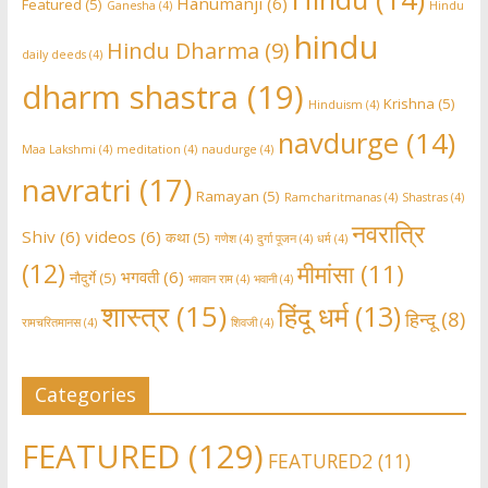
Hanumanji
(6)
Featured
(5)
Ganesha
(4)
Hindu
hindu
Hindu Dharma
(9)
daily deeds
(4)
dharm shastra
(19)
Krishna
(5)
Hinduism
(4)
navdurge
(14)
Maa Lakshmi
(4)
meditation
(4)
naudurge
(4)
navratri
(17)
Ramayan
(5)
Ramcharitmanas
(4)
Shastras
(4)
नवरात्रि
Shiv
(6)
videos
(6)
कथा
(5)
गणेश
(4)
दुर्गा पूजन
(4)
धर्म
(4)
(12)
मीमांसा
(11)
भगवती
(6)
नौदुर्गे
(5)
भग़वान राम
(4)
भवानी
(4)
शास्त्र
(15)
हिंदू धर्म
(13)
हिन्दू
(8)
रामचरितमानस
(4)
शिवजी
(4)
Categories
FEATURED
(129)
FEATURED2
(11)