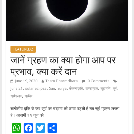
FEATURED2
जानें ग्रहण का क्या होगा आप पर
प्रभाव, क्या करें दान
June 19, 2020
Team Dharmdhara
0 Comments
,
,
,
,
,
,
,
,
June 21
solar eclipse
Sun
Surya
कँकणाकृति
खण्डग्रास
चूड़ामणि
सूर्य
,
सूर्यग्रहण
सूर्यदेव
खगोलीय दृ्ष्टि से जब सूर्य पर चंद्रमा की छाया पड़ती है तब सूर्य ग्रहण लगता
है। आगामी २१ जून को
W
F
T
S