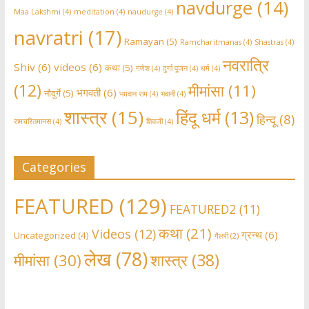
navdurge
(14)
Maa Lakshmi
(4)
meditation
(4)
naudurge
(4)
navratri
(17)
Ramayan
(5)
Ramcharitmanas
(4)
Shastras
(4)
नवरात्रि
Shiv
(6)
videos
(6)
कथा
(5)
गणेश
(4)
दुर्गा पूजन
(4)
धर्म
(4)
(12)
मीमांसा
(11)
भगवती
(6)
नौदुर्गे
(5)
भग़वान राम
(4)
भवानी
(4)
शास्त्र
(15)
हिंदू धर्म
(13)
हिन्दू
(8)
रामचरितमानस
(4)
शिवजी
(4)
Categories
FEATURED
(129)
FEATURED2
(11)
कथा
(21)
Videos
(12)
ग्रन्थ
(6)
Uncategorized
(4)
गैलरी
(2)
लेख
(78)
शास्त्र
(38)
मीमांसा
(30)