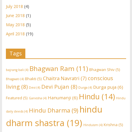
July 2018
(4)
June 2018
(1)
May 2018
(5)
April 2018
(19)
Tags
Bhagwan Ram
(11)
Bhagwan Shiv
(5)
bajrang bali
(4)
conscious
Chaitra Navratri
(7)
Bhakti
(5)
Bhagwati
(4)
living
(8)
Devi Pujan
(8)
Durga puja
(6)
Devi
(4)
Durga
(4)
Hindu
(14)
Hanumanji
(6)
Featured
(5)
Ganesha
(4)
Hindu
hindu
Hindu Dharma
(9)
daily deeds
(4)
dharm shastra
(19)
Krishna
(5)
Hinduism
(4)