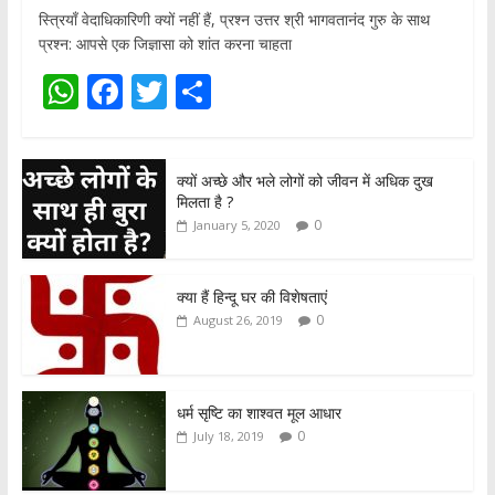
स्त्रियाँ वेदाधिकारिणी क्यों नहीं हैं, प्रश्न उत्तर श्री भागवतानंद गुरु के साथ
प्रश्न: आपसे एक जिज्ञासा को शांत करना चाहता
W
F
T
S
h
ac
w
h
at
e
itt
ar
क्यों अच्छे और भले लोगों को जीवन में अधिक दुख
s
b
er
e
मिलता है ?
A
o
0
January 5, 2020
p
o
p
k
क्या हैं हिन्दू घर की विशेषताएं
0
August 26, 2019
धर्म सृष्टि का शाश्वत मूल आधार
0
July 18, 2019