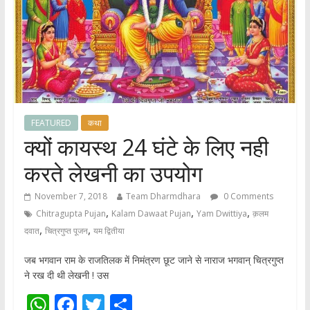
FEATURED
कथा
क्यों कायस्थ 24 घंटे के लिए नही
करते लेखनी का उपयोग
November 7, 2018
Team Dharmdhara
0 Comments
,
,
,
Chitragupta Pujan
Kalam Dawaat Pujan
Yam Dwittiya
क़लम
,
,
दवात
चित्रगुप्त पूजन
यम द्वितीया
जब भगवान राम के राजतिलक में निमंत्रण छूट जाने से नाराज भगवान् चित्रगुप्त
ने रख दी थी लेखनी ! उस
W
F
T
S