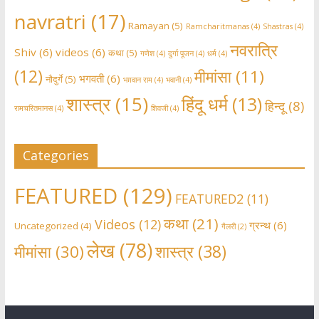
navratri
(17)
Ramayan
(5)
Ramcharitmanas
(4)
Shastras
(4)
नवरात्रि
Shiv
(6)
videos
(6)
कथा
(5)
गणेश
(4)
दुर्गा पूजन
(4)
धर्म
(4)
(12)
मीमांसा
(11)
भगवती
(6)
नौदुर्गे
(5)
भग़वान राम
(4)
भवानी
(4)
शास्त्र
(15)
हिंदू धर्म
(13)
हिन्दू
(8)
रामचरितमानस
(4)
शिवजी
(4)
Categories
FEATURED
(129)
FEATURED2
(11)
कथा
(21)
Videos
(12)
ग्रन्थ
(6)
Uncategorized
(4)
गैलरी
(2)
लेख
(78)
शास्त्र
(38)
मीमांसा
(30)