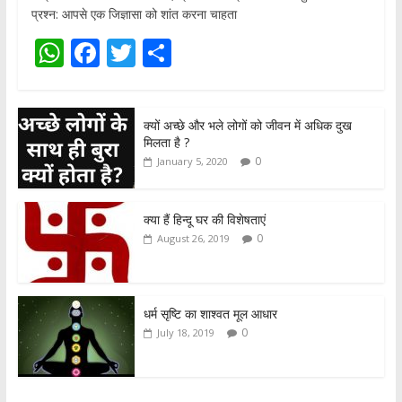
प्रश्न: आपसे एक जिज्ञासा को शांत करना चाहता
W
F
T
S
h
ac
w
h
at
e
itt
ar
क्यों अच्छे और भले लोगों को जीवन में अधिक दुख
s
b
er
e
मिलता है ?
A
o
0
January 5, 2020
p
o
p
k
क्या हैं हिन्दू घर की विशेषताएं
0
August 26, 2019
धर्म सृष्टि का शाश्वत मूल आधार
0
July 18, 2019