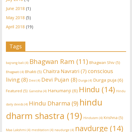
June 2018
(1)
May 2018
(5)
April 2018
(19)
Tags
Bhagwan Ram
(11)
Bhagwan Shiv
(5)
bajrang bali
(4)
conscious
Chaitra Navratri
(7)
Bhakti
(5)
Bhagwati
(4)
living
(8)
Devi Pujan
(8)
Durga puja
(6)
Devi
(4)
Durga
(4)
Hindu
(14)
Hanumanji
(6)
Featured
(5)
Ganesha
(4)
Hindu
hindu
Hindu Dharma
(9)
daily deeds
(4)
dharm shastra
(19)
Krishna
(5)
Hinduism
(4)
navdurge
(14)
Maa Lakshmi
(4)
meditation
(4)
naudurge
(4)