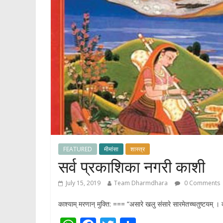
FEATURED
मीमांसा
शास्त्र
सर्व प्रकाशिका नगरी काशी
July 15, 2019
Team Dharmdhara
0 Comments
काश्याम् मरणान् मुक्ति: === “असारे खलु संसारे सारमेतच्चतुष्टयम् 