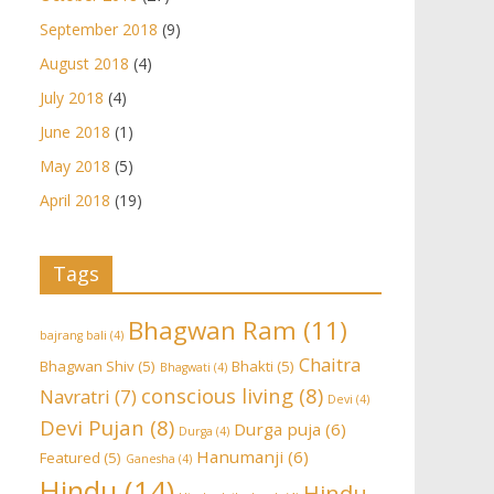
September 2018
(9)
August 2018
(4)
July 2018
(4)
June 2018
(1)
May 2018
(5)
April 2018
(19)
Tags
Bhagwan Ram
(11)
bajrang bali
(4)
Chaitra
Bhagwan Shiv
(5)
Bhakti
(5)
Bhagwati
(4)
conscious living
(8)
Navratri
(7)
Devi
(4)
Devi Pujan
(8)
Durga puja
(6)
Durga
(4)
Hanumanji
(6)
Featured
(5)
Ganesha
(4)
Hindu
(14)
Hindu