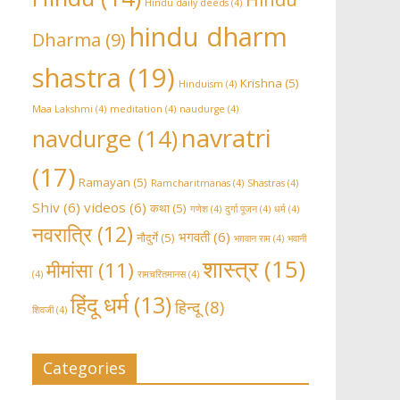
Hindu daily deeds
(4)
hindu dharm
Dharma
(9)
shastra
(19)
Krishna
(5)
Hinduism
(4)
Maa Lakshmi
(4)
meditation
(4)
naudurge
(4)
navratri
navdurge
(14)
(17)
Ramayan
(5)
Ramcharitmanas
(4)
Shastras
(4)
Shiv
(6)
videos
(6)
कथा
(5)
गणेश
(4)
दुर्गा पूजन
(4)
धर्म
(4)
नवरात्रि
(12)
भगवती
(6)
नौदुर्गे
(5)
भग़वान राम
(4)
भवानी
शास्त्र
(15)
मीमांसा
(11)
(4)
रामचरितमानस
(4)
हिंदू धर्म
(13)
हिन्दू
(8)
शिवजी
(4)
Categories