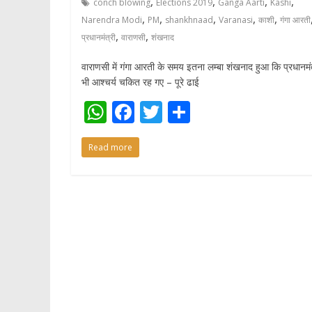
,
,
,
,
conch blowing
Elections 2019
Ganga Aarti
Kashi
,
,
,
,
,
Narendra Modi
PM
shankhnaad
Varanasi
काशी
गंगा आरती
,
,
प्रधानमंत्री
वाराणसी
शंखनाद
वाराणसी में गंगा आरती के समय इतना लम्बा शंखनाद हुआ कि प्रधानमंत
भी आश्चर्य चकित रह गए – पूरे ढाई
W
F
T
S
h
ac
w
h
Read more
at
e
itt
ar
s
b
er
e
A
o
p
o
p
k