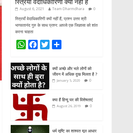
स्त्रियाँ वेदाधिकारिणी क्यों नहीं हैं
August 6, 2021
Team Dharmdhara
0
स्त्रियाँ वेदाधिकारिणी क्यों नहीं हैं, प्रश्न उत्तर श्री
भागवतानंद गुरु के साथ प्रश्न: आपसे एक जिज्ञासा को शांत
करना चाहता
W
F
T
S
h
ac
w
h
at
e
itt
ar
क्यों अच्छे और भले लोगों को
s
b
er
e
जीवन में अधिक दुख मिलता है ?
A
o
0
January 5, 2020
p
o
p
k
क्या हैं हिन्दू घर की विशेषताएं
0
August 26, 2019
धर्म सृष्टि का शाश्वत मूल आधार