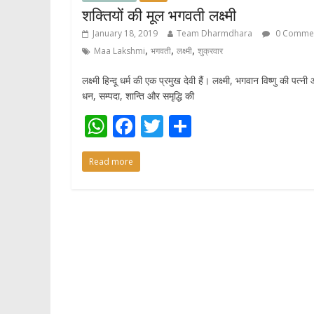
शक्तियों की मूल भगवती लक्ष्मी
January 18, 2019
Team Dharmdhara
0 Comme
,
,
,
Maa Lakshmi
भगवती
लक्ष्मी
शुक्रवार
लक्ष्मी हिन्दू धर्म की एक प्रमुख देवी हैं। लक्ष्मी, भगवान विष्णु की पत्नी
धन, सम्पदा, शान्ति और समृद्धि की
W
F
T
S
h
ac
w
h
Read more
at
e
itt
ar
s
b
er
e
A
o
p
o
p
k