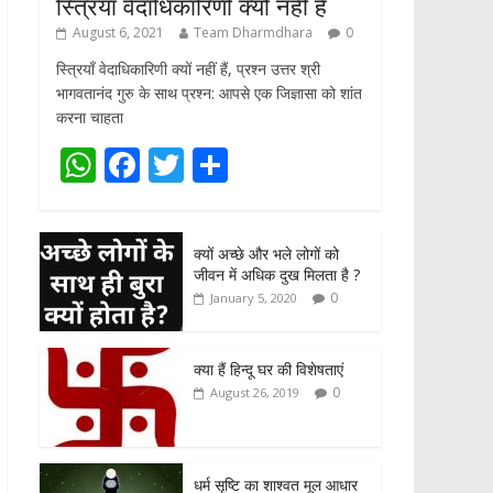
स्त्रियाँ वेदाधिकारिणी क्यों नहीं हैं
August 6, 2021
Team Dharmdhara
0
स्त्रियाँ वेदाधिकारिणी क्यों नहीं हैं, प्रश्न उत्तर श्री
भागवतानंद गुरु के साथ प्रश्न: आपसे एक जिज्ञासा को शांत
करना चाहता
W
F
T
S
h
ac
w
h
at
e
itt
ar
क्यों अच्छे और भले लोगों को
s
b
er
e
जीवन में अधिक दुख मिलता है ?
A
o
0
January 5, 2020
p
o
p
k
क्या हैं हिन्दू घर की विशेषताएं
0
August 26, 2019
धर्म सृष्टि का शाश्वत मूल आधार