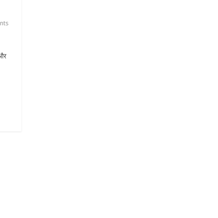
nts
 और