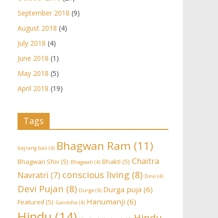
September 2018
(9)
August 2018
(4)
July 2018
(4)
June 2018
(1)
May 2018
(5)
April 2018
(19)
Tags
Bhagwan Ram
(11)
bajrang bali
(4)
Chaitra
Bhagwan Shiv
(5)
Bhakti
(5)
Bhagwati
(4)
conscious living
(8)
Navratri
(7)
Devi
(4)
Devi Pujan
(8)
Durga puja
(6)
Durga
(4)
Hanumanji
(6)
Featured
(5)
Ganesha
(4)
Hindu
(14)
Hindu