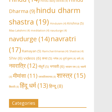
Hindu daily deeds
(4)
hindu dharm
Dharma
(9)
shastra
(19)
Krishna
(5)
Hinduism
(4)
Maa Lakshmi
(4)
meditation
(4)
naudurge
(4)
navratri
navdurge
(14)
(17)
Ramayan
(5)
Ramcharitmanas
(4)
Shastras
(4)
Shiv
(6)
videos
(6)
कथा
(5)
गणेश
(4)
दुर्गा पूजन
(4)
धर्म
(4)
नवरात्रि
(12)
भगवती
(6)
नौदुर्गे
(5)
भग़वान राम
(4)
भवानी
शास्त्र
(15)
मीमांसा
(11)
(4)
रामचरितमानस
(4)
हिंदू धर्म
(13)
हिन्दू
(8)
शिवजी
(4)
Categories