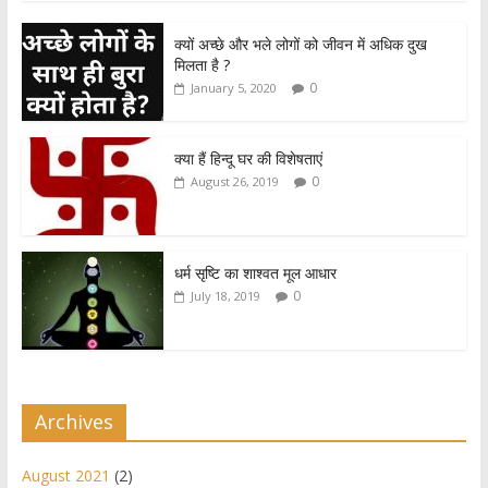
at
e
itt
ar
क्यों अच्छे और भले लोगों को जीवन में अधिक दुख
s
b
er
e
मिलता है ?
A
o
0
January 5, 2020
p
o
p
k
क्या हैं हिन्दू घर की विशेषताएं
0
August 26, 2019
धर्म सृष्टि का शाश्वत मूल आधार
0
July 18, 2019
Archives
August 2021
(2)