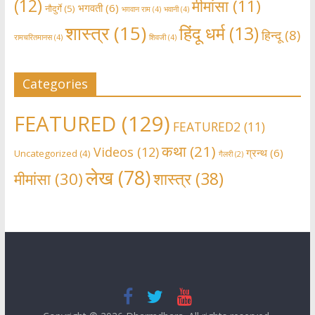
(12)
मीमांसा
(11)
भगवती
(6)
नौदुर्गे
(5)
भग़वान राम
(4)
भवानी
(4)
शास्त्र
(15)
हिंदू धर्म
(13)
हिन्दू
(8)
रामचरितमानस
(4)
शिवजी
(4)
Categories
FEATURED
(129)
FEATURED2
(11)
कथा
(21)
Videos
(12)
ग्रन्थ
(6)
Uncategorized
(4)
गैलरी
(2)
लेख
(78)
शास्त्र
(38)
मीमांसा
(30)