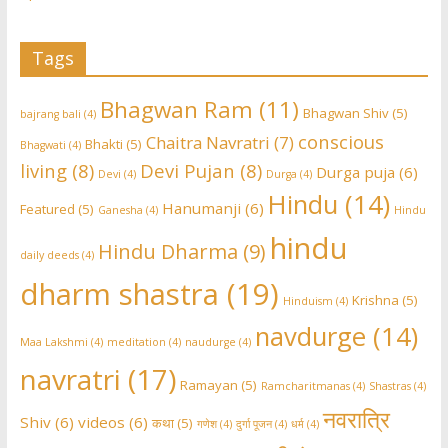
Tags
Bhagwan Ram
(11)
Bhagwan Shiv
(5)
bajrang bali
(4)
conscious
Chaitra Navratri
(7)
Bhakti
(5)
Bhagwati
(4)
living
(8)
Devi Pujan
(8)
Durga puja
(6)
Devi
(4)
Durga
(4)
Hindu
(14)
Hanumanji
(6)
Featured
(5)
Ganesha
(4)
Hindu
hindu
Hindu Dharma
(9)
daily deeds
(4)
dharm shastra
(19)
Krishna
(5)
Hinduism
(4)
navdurge
(14)
Maa Lakshmi
(4)
meditation
(4)
naudurge
(4)
navratri
(17)
Ramayan
(5)
Ramcharitmanas
(4)
Shastras
(4)
नवरात्रि
Shiv
(6)
videos
(6)
कथा
(5)
गणेश
(4)
दुर्गा पूजन
(4)
धर्म
(4)