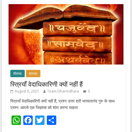
A
o
p
o
p
k
मीमांसा
शास्त्र
स्त्रियाँ वेदाधिकारिणी क्यों नहीं हैं
August 6, 2021
Team Dharmdhara
0
स्त्रियाँ वेदाधिकारिणी क्यों नहीं हैं, प्रश्न उत्तर श्री भागवतानंद गुरु के साथ
प्रश्न: आपसे एक जिज्ञासा को शांत करना चाहता
W
F
T
S
h
ac
w
h