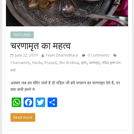
FEATURED
चरणामृत का महत्व
June 22, 2019
Team Dharmdhara
0 Comments
,
,
,
,
,
,
Charnamrit
Hindu
Prasad
Shri Krishna
कृष्ण
चरणामृत
पंडित कृष्ण दत्त
शर्मा
अक्सर जब हम मंदिर जाते है तो पंडित जी हमें भगवान का चरणामृत देते है, पर
क्या कभी हमने ये
W
F
T
S
h
ac
w
h
Read more
at
e
itt
ar
s
b
er
e