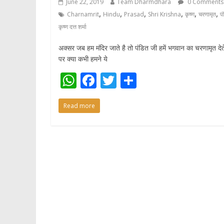
June 22, 2019
Team Dharmdhara
0 Comments
,
,
,
,
,
,
Charnamrit
Hindu
Prasad
Shri Krishna
कृष्ण
चरणामृत
प
कृष्ण दत्त शर्मा
अक्सर जब हम मंदिर जाते है तो पंडित जी हमें भगवान का चरणामृत देते
पर क्या कभी हमने ये
W
F
T
S
h
ac
w
h
Read more
at
e
itt
ar
s
b
er
e
A
o
p
o
p
k