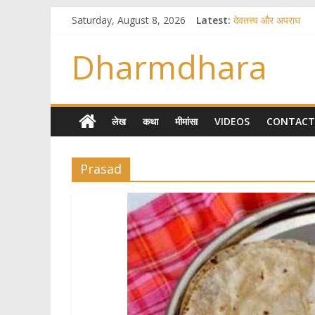
Saturday, August 8, 2026
Latest:
देवतत्त्व और अपराध
स्त्रियाँ वेदाधिकारिणी क्यो
विश्व का सबसे बड़ा और 
Dharmdhara
तुम्हीं हो माता, पिता तुम्ह
गौ सेवा और राजयोग
लेख
कथा
मीमांसा
VIDEOS
CONTACT
Prasad