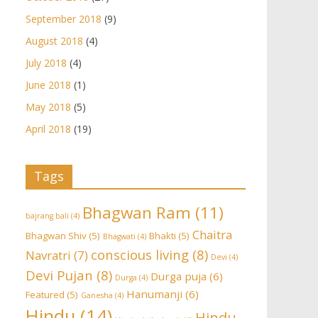
September 2018
(9)
August 2018
(4)
July 2018
(4)
June 2018
(1)
May 2018
(5)
April 2018
(19)
Tags
Bhagwan Ram
(11)
bajrang bali
(4)
Chaitra
Bhagwan Shiv
(5)
Bhakti
(5)
Bhagwati
(4)
conscious living
(8)
Navratri
(7)
Devi
(4)
Devi Pujan
(8)
Durga puja
(6)
Durga
(4)
Hanumanji
(6)
Featured
(5)
Ganesha
(4)
Hindu
(14)
Hindu