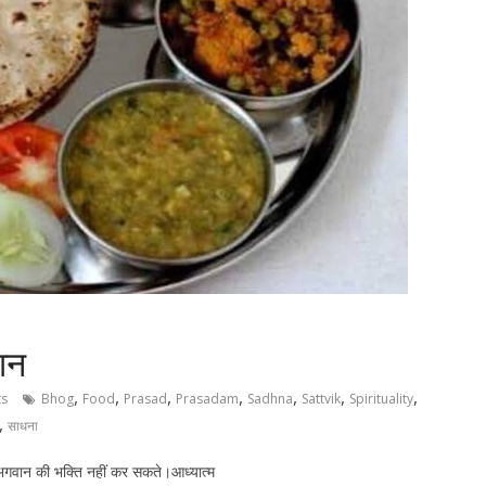
ान
,
,
,
,
,
,
,
s
Bhog
Food
Prasad
Prasadam
Sadhna
Sattvik
Spirituality
,
साधना
 भगवान की भक्ति नहीं कर सकते।आध्यात्म