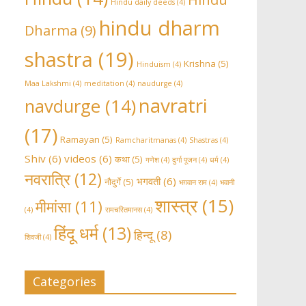
Hindu daily deeds
(4)
hindu dharm
Dharma
(9)
shastra
(19)
Krishna
(5)
Hinduism
(4)
Maa Lakshmi
(4)
meditation
(4)
naudurge
(4)
navratri
navdurge
(14)
(17)
Ramayan
(5)
Ramcharitmanas
(4)
Shastras
(4)
Shiv
(6)
videos
(6)
कथा
(5)
गणेश
(4)
दुर्गा पूजन
(4)
धर्म
(4)
नवरात्रि
(12)
भगवती
(6)
नौदुर्गे
(5)
भग़वान राम
(4)
भवानी
शास्त्र
(15)
मीमांसा
(11)
(4)
रामचरितमानस
(4)
हिंदू धर्म
(13)
हिन्दू
(8)
शिवजी
(4)
Categories