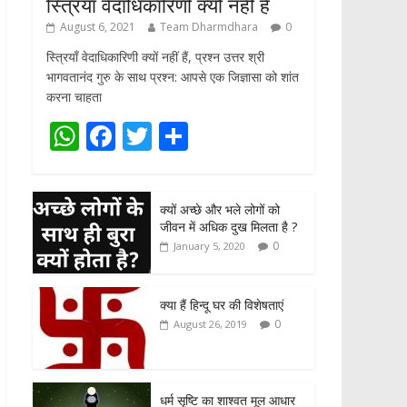
स्त्रियाँ वेदाधिकारिणी क्यों नहीं हैं
August 6, 2021
Team Dharmdhara
0
स्त्रियाँ वेदाधिकारिणी क्यों नहीं हैं, प्रश्न उत्तर श्री
भागवतानंद गुरु के साथ प्रश्न: आपसे एक जिज्ञासा को शांत
करना चाहता
W
F
T
S
h
ac
w
h
at
e
itt
ar
क्यों अच्छे और भले लोगों को
s
b
er
e
जीवन में अधिक दुख मिलता है ?
A
o
0
January 5, 2020
p
o
p
k
क्या हैं हिन्दू घर की विशेषताएं
0
August 26, 2019
धर्म सृष्टि का शाश्वत मूल आधार