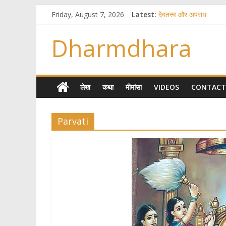
Friday, August 7, 2026
Latest:
देवतत्त्व और अपराध
स्त्रियाँ वेदाधिकारिणी क्यों नह
विश्व का सबसे बड़ा और वैज
Dharmdhara
तुम्हीं हो माता, पिता तुम्हीं हो
गौ सेवा और राजयोग
लेख
कथा
मीमांसा
VIDEOS
CONTACT
Parvati