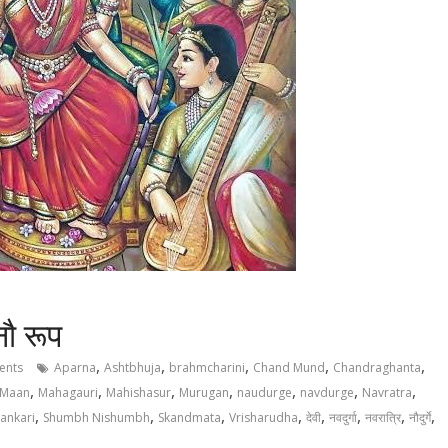
नौ रूप
,
,
,
,
,
ents
Aparna
Ashtbhuja
brahmcharini
Chand Mund
Chandraghanta
,
,
,
,
,
,
,
Maan
Mahagauri
Mahishasur
Murugan
naudurge
navdurge
Navratra
,
,
,
,
,
,
,
,
ankari
Shumbh Nishumbh
Skandmata
Vrisharudha
देवी
नवदुर्गा
नवरात्रि
नौदुर्गे