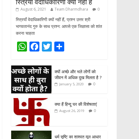
स्त्रियाँ वेदाधिकारिणी क्यों नहीं हैं
August 6, 2021
Team Dharmdhara
0
स्त्रियाँ वेदाधिकारिणी क्यों नहीं हैं, प्रश्न उत्तर श्री
भागवतानंद गुरु के साथ प्रश्न: आपसे एक जिज्ञासा को शांत
करना चाहता
W
F
T
S
h
ac
w
h
at
e
itt
ar
क्यों अच्छे और भले लोगों को
s
b
er
e
जीवन में अधिक दुख मिलता है ?
A
o
0
January 5, 2020
p
o
p
k
क्या हैं हिन्दू घर की विशेषताएं
0
August 26, 2019
धर्म सृष्टि का शाश्वत मूल आधार