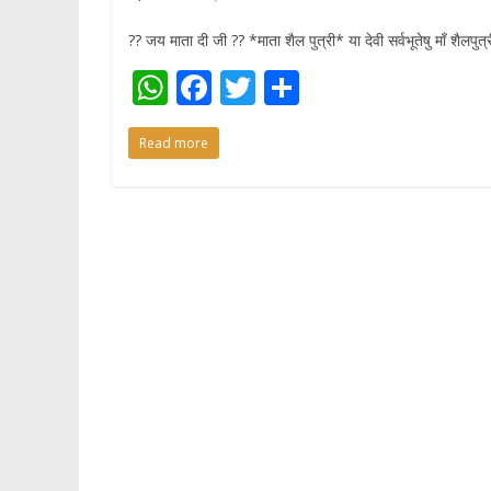
?? जय माता दी जी ?? *माता शैल पुत्री* या देवी सर्वभूतेषु माँ शैलपुत
W
F
T
S
h
ac
w
h
Read more
at
e
itt
ar
s
b
er
e
A
o
p
o
p
k