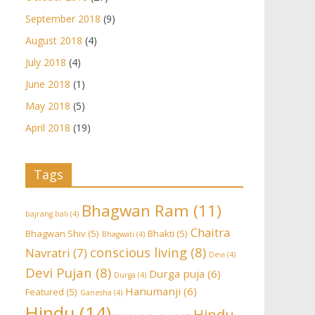
September 2018
(9)
August 2018
(4)
July 2018
(4)
June 2018
(1)
May 2018
(5)
April 2018
(19)
Tags
Bhagwan Ram
(11)
bajrang bali
(4)
Chaitra
Bhagwan Shiv
(5)
Bhakti
(5)
Bhagwati
(4)
conscious living
(8)
Navratri
(7)
Devi
(4)
Devi Pujan
(8)
Durga puja
(6)
Durga
(4)
Hanumanji
(6)
Featured
(5)
Ganesha
(4)
Hindu
(14)
Hindu