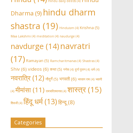
Hindu daily deeds
(4)
hindu dharm
Dharma
(9)
shastra
(19)
Krishna
(5)
Hinduism
(4)
Maa Lakshmi
(4)
meditation
(4)
naudurge
(4)
navratri
navdurge
(14)
(17)
Ramayan
(5)
Ramcharitmanas
(4)
Shastras
(4)
Shiv
(6)
videos
(6)
कथा
(5)
गणेश
(4)
दुर्गा पूजन
(4)
धर्म
(4)
नवरात्रि
(12)
भगवती
(6)
नौदुर्गे
(5)
भग़वान राम
(4)
भवानी
शास्त्र
(15)
मीमांसा
(11)
(4)
रामचरितमानस
(4)
हिंदू धर्म
(13)
हिन्दू
(8)
शिवजी
(4)
Categories