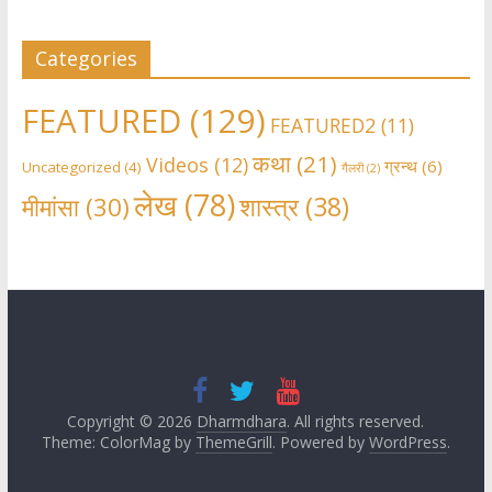
Categories
FEATURED
(129)
FEATURED2
(11)
कथा
(21)
Videos
(12)
ग्रन्थ
(6)
Uncategorized
(4)
गैलरी
(2)
लेख
(78)
शास्त्र
(38)
मीमांसा
(30)
Copyright © 2026
Dharmdhara
. All rights reserved.
Theme: ColorMag by
ThemeGrill
. Powered by
WordPress
.