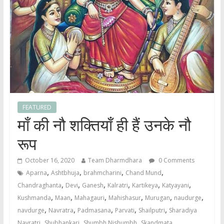
FEATURED
माँ की नौ शक्तियाँ ही हैं उनके नौ
रूप
October 16, 2020
Team Dharmdhara
0 Comments
,
,
,
,
Aparna
Ashtbhuja
brahmcharini
Chand Mund
,
,
,
,
,
,
Chandraghanta
Devi
Ganesh
Kalratri
Kartikeya
Katyayani
,
,
,
,
,
,
Kushmanda
Maan
Mahagauri
Mahishasur
Murugan
naudurge
,
,
,
,
,
navdurge
Navratra
Padmasana
Parvati
Shailputri
Sharadiya
,
,
,
,
Navratri
Shubhankari
Shumbh Nishumbh
Skandmata