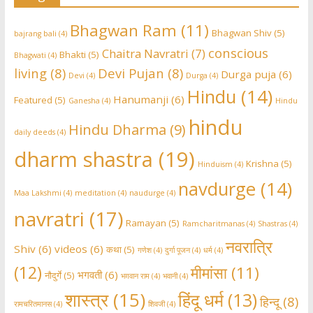
Bhagwan Ram
(11)
Bhagwan Shiv
(5)
bajrang bali
(4)
conscious
Chaitra Navratri
(7)
Bhakti
(5)
Bhagwati
(4)
living
(8)
Devi Pujan
(8)
Durga puja
(6)
Devi
(4)
Durga
(4)
Hindu
(14)
Hanumanji
(6)
Featured
(5)
Ganesha
(4)
Hindu
hindu
Hindu Dharma
(9)
daily deeds
(4)
dharm shastra
(19)
Krishna
(5)
Hinduism
(4)
navdurge
(14)
Maa Lakshmi
(4)
meditation
(4)
naudurge
(4)
navratri
(17)
Ramayan
(5)
Ramcharitmanas
(4)
Shastras
(4)
नवरात्रि
Shiv
(6)
videos
(6)
कथा
(5)
गणेश
(4)
दुर्गा पूजन
(4)
धर्म
(4)
(12)
मीमांसा
(11)
भगवती
(6)
नौदुर्गे
(5)
भग़वान राम
(4)
भवानी
(4)
शास्त्र
(15)
हिंदू धर्म
(13)
हिन्दू
(8)
रामचरितमानस
(4)
शिवजी
(4)