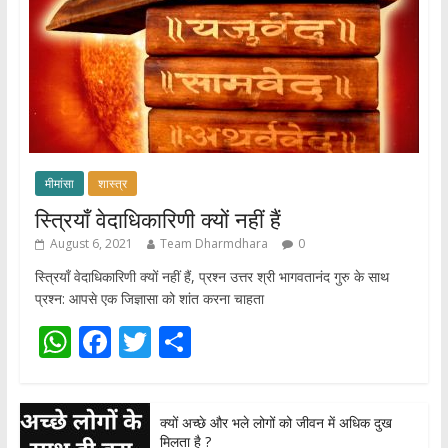
मीमांसा
शास्त्र
स्त्रियाँ वेदाधिकारिणी क्यों नहीं हैं
August 6, 2021
Team Dharmdhara
0
स्त्रियाँ वेदाधिकारिणी क्यों नहीं हैं, प्रश्न उत्तर श्री भागवतानंद गुरु के साथ
प्रश्न: आपसे एक जिज्ञासा को शांत करना चाहता
W
F
T
S
h
ac
w
h
at
e
itt
ar
क्यों अच्छे और भले लोगों को जीवन में अधिक दुख
s
b
er
e
मिलता है ?