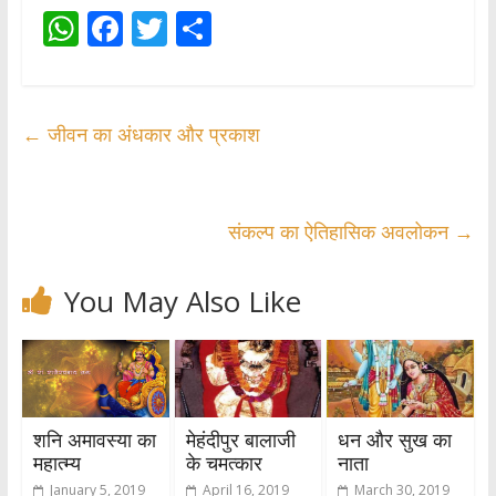
W
F
T
S
h
ac
w
h
at
e
itt
ar
s
b
er
e
←
जीवन का अंधकार और प्रकाश
A
o
p
o
p
k
संकल्प का ऐतिहासिक अवलोकन
→
You May Also Like
शनि अमावस्या का
मेहंदीपुर बालाजी
धन और सुख का
महात्म्य
के चमत्कार
नाता
January 5, 2019
April 16, 2019
March 30, 2019