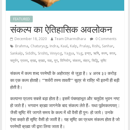
FEATURED
संकल्प का ऐतिहासिक अवलोकन
December 18, 2020
Team Dharmdhara
0 Comments
,
,
,
,
,
,
,
,
Brahma
Chaturyug
Indra
Kaal
Kalp
Pralay
Rishi
Sanhar
,
,
,
,
,
,
,
,
,
,
Sankalp
Siddhi
Srishti
Viniyog
Yagya
Yug
इन्द्र
ऋषि
कल्प
काल
,
,
,
,
,
,
,
,
,
,
चतुर्यग
प्रलय
ब्रह्म
ब्रह्मा
यज्ञ
युग
विनियोग
संकल्प
संहार
सिद्धि
सृष्टि
संकल्प में कल्प शब्द परमेष्ठी के अहोरात्र से जुड़ा है। ४ अरब ३२ करोड़
का एक कल्प होताहै। “”शर्वरी तस्य तावती”” सूत्र से रात्रि भी इतनी ही बड़ी
होती है।
कल्पान्त प्रलय सबसे बड़ा होता है। इसमें पंचमहाभूत और चतुर्दश भुवन नष्ट
हो जाते हैं। भगवान ब्रह्मा जागनेके बाद संकल्प लेते हैं– यथा पूर्वमकल्पयत् ::
जैसी सृष्टि मेरे जागते समय के कल्प में थी वैसी ही पुनः हो जाये। उनके
ऐसा कहते ही सृष्टि वैसी हो जाती है। यह सृष्टि का प्रथम संकल्प होता है जो
परमेष्ठी ब्रह्मा जी द्वारा लिया जाता है।