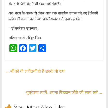
मिलता है जिसे बोलने की इच्छा नहीं होती है।
अतः कल्प के आरम्भ से लेकर आज तक नानाविध संकल्प गढ़े गए हैं जिनमें
व्यक्ति की कामना का निवेश दिग-देश-काल से जुड़ा रहता है।
– डॉ कामेश्वर उपाध्याय,
अखिल भारतीय विद्वत्परिषद
W
F
T
S
h
ac
w
h
at
e
itt
ar
s
b
er
e
←
माँ की नौ शक्तियाँ ही हैं उनके नौ रूप
A
o
p
o
p
k
पुत्रैषणा त्यागें, अपना पिंडदान जीते जी स्वयं करें
→
You May Also Like