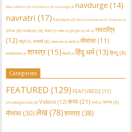
navdurge
(14)
Maa Lakshmi
(4)
meditation
(4)
naudurge
(4)
navratri
(17)
Ramayan
(5)
Ramcharitmanas
(4)
Shastras
(4)
नवरात्रि
Shiv
(6)
videos
(6)
कथा
(5)
गणेश
(4)
दुर्गा पूजन
(4)
धर्म
(4)
(12)
मीमांसा
(11)
भगवती
(6)
नौदुर्गे
(5)
भग़वान राम
(4)
भवानी
(4)
शास्त्र
(15)
हिंदू धर्म
(13)
हिन्दू
(8)
रामचरितमानस
(4)
शिवजी
(4)
Categories
FEATURED
(129)
FEATURED2
(11)
कथा
(21)
Videos
(12)
ग्रन्थ
(6)
Uncategorized
(4)
गैलरी
(2)
लेख
(78)
शास्त्र
(38)
मीमांसा
(30)