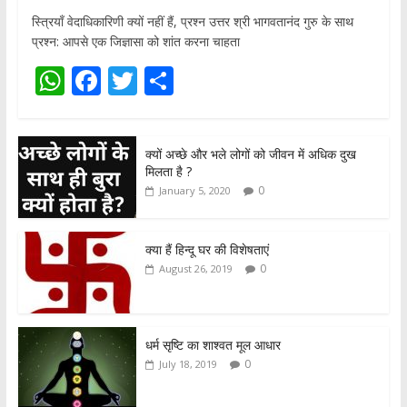
स्त्रियाँ वेदाधिकारिणी क्यों नहीं हैं, प्रश्न उत्तर श्री भागवतानंद गुरु के साथ
प्रश्न: आपसे एक जिज्ञासा को शांत करना चाहता
W
F
T
S
h
ac
w
h
at
e
itt
ar
क्यों अच्छे और भले लोगों को जीवन में अधिक दुख
s
b
er
e
मिलता है ?
A
o
0
January 5, 2020
p
o
p
k
क्या हैं हिन्दू घर की विशेषताएं
0
August 26, 2019
धर्म सृष्टि का शाश्वत मूल आधार
0
July 18, 2019