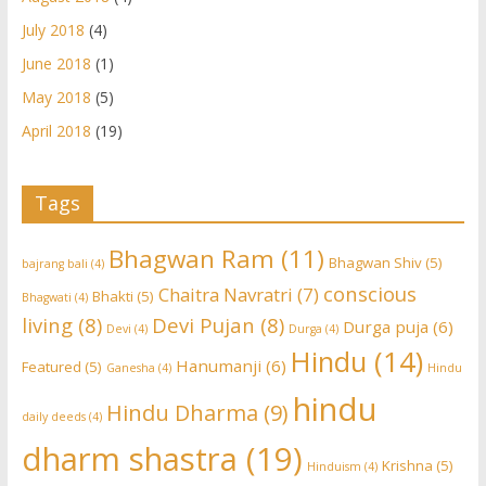
July 2018
(4)
June 2018
(1)
May 2018
(5)
April 2018
(19)
Tags
Bhagwan Ram
(11)
Bhagwan Shiv
(5)
bajrang bali
(4)
conscious
Chaitra Navratri
(7)
Bhakti
(5)
Bhagwati
(4)
living
(8)
Devi Pujan
(8)
Durga puja
(6)
Devi
(4)
Durga
(4)
Hindu
(14)
Hanumanji
(6)
Featured
(5)
Ganesha
(4)
Hindu
hindu
Hindu Dharma
(9)
daily deeds
(4)
dharm shastra
(19)
Krishna
(5)
Hinduism
(4)