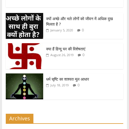
h
ac
w
h
at
e
itt
ar
क्यों अच्छे और भले लोगों को जीवन में अधिक दुख
s
b
er
e
मिलता है ?
A
o
0
January 5, 2020
p
o
p
k
क्या हैं हिन्दू घर की विशेषताएं
0
August 26, 2019
धर्म सृष्टि का शाश्वत मूल आधार
0
July 18, 2019
Archives