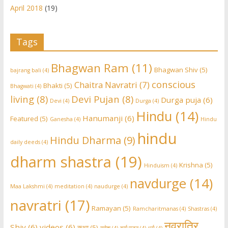
April 2018
(19)
Tags
Bhagwan Ram
(11)
Bhagwan Shiv
(5)
bajrang bali
(4)
conscious
Chaitra Navratri
(7)
Bhakti
(5)
Bhagwati
(4)
living
(8)
Devi Pujan
(8)
Durga puja
(6)
Devi
(4)
Durga
(4)
Hindu
(14)
Hanumanji
(6)
Featured
(5)
Ganesha
(4)
Hindu
hindu
Hindu Dharma
(9)
daily deeds
(4)
dharm shastra
(19)
Krishna
(5)
Hinduism
(4)
navdurge
(14)
Maa Lakshmi
(4)
meditation
(4)
naudurge
(4)
navratri
(17)
Ramayan
(5)
Ramcharitmanas
(4)
Shastras
(4)
नवरात्रि
Shiv
(6)
videos
(6)
कथा
(5)