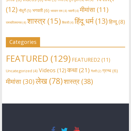
गणेश
(4)
दुर्गा पूजन
(4)
धर्म
(4)
(12)
मीमांसा
(11)
भगवती
(6)
नौदुर्गे
(5)
भग़वान राम
(4)
भवानी
(4)
शास्त्र
(15)
हिंदू धर्म
(13)
हिन्दू
(8)
रामचरितमानस
(4)
शिवजी
(4)
Categories
FEATURED
(129)
FEATURED2
(11)
कथा
(21)
Videos
(12)
ग्रन्थ
(6)
Uncategorized
(4)
गैलरी
(2)
लेख
(78)
शास्त्र
(38)
मीमांसा
(30)