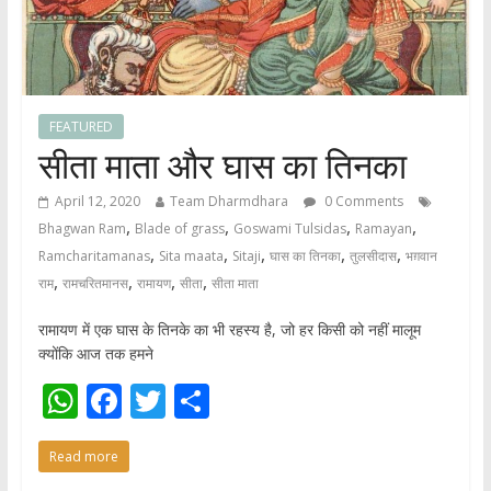
FEATURED
सीता माता और घास का तिनका
April 12, 2020
Team Dharmdhara
0 Comments
,
,
,
,
Bhagwan Ram
Blade of grass
Goswami Tulsidas
Ramayan
,
,
,
,
,
Ramcharitamanas
Sita maata
Sitaji
घास का तिनका
तुलसीदास
भग़वान
,
,
,
,
राम
रामचरितमानस
रामायण
सीता
सीता माता
रामायण में एक घास के तिनके का भी रहस्य है, जो हर किसी को नहीं मालूम
क्योंकि आज तक हमने
W
F
T
S
h
ac
w
h
Read more
at
e
itt
ar