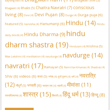
Bhagwan Shiv
(5)
bajrang bali
(4)
conscious
Chaitra Navratri
(7)
Bhakti
(5)
Bhagwati
(4)
living
(8)
Devi Pujan
(8)
Durga puja
(6)
Devi
(4)
Durga
(4)
Hindu
(14)
Hanumanji
(6)
Featured
(5)
Ganesha
(4)
Hindu
hindu
Hindu Dharma
(9)
daily deeds
(4)
dharm shastra
(19)
Krishna
(5)
Hinduism
(4)
navdurge
(14)
Maa Lakshmi
(4)
meditation
(4)
naudurge
(4)
navratri
(17)
Ramayan
(5)
Ramcharitmanas
(4)
Shastras
(4)
नवरात्रि
Shiv
(6)
videos
(6)
कथा
(5)
गणेश
(4)
दुर्गा पूजन
(4)
धर्म
(4)
(12)
मीमांसा
(11)
भगवती
(6)
नौदुर्गे
(5)
भग़वान राम
(4)
भवानी
(4)
शास्त्र
(15)
हिंदू धर्म
(13)
हिन्दू
(8)
रामचरितमानस
(4)
शिवजी
(4)