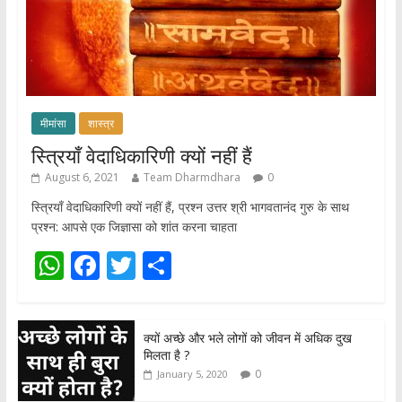
मीमांसा
शास्त्र
स्त्रियाँ वेदाधिकारिणी क्यों नहीं हैं
August 6, 2021
Team Dharmdhara
0
स्त्रियाँ वेदाधिकारिणी क्यों नहीं हैं, प्रश्न उत्तर श्री भागवतानंद गुरु के साथ
प्रश्न: आपसे एक जिज्ञासा को शांत करना चाहता
W
F
T
S
h
ac
w
h
at
e
itt
ar
क्यों अच्छे और भले लोगों को जीवन में अधिक दुख
s
b
er
e
मिलता है ?
A
o
0
January 5, 2020