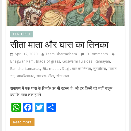
FEATURED
सीता माता और घास का तिनका
April 12, 2020
Team Dharmdhara
0 Comments
,
,
,
,
Bhagwan Ram
Blade of grass
Goswami Tulsidas
Ramayan
,
,
,
,
,
Ramcharitamanas
Sita maata
Sitaji
घास का तिनका
तुलसीदास
भग़वान
,
,
,
,
राम
रामचरितमानस
रामायण
सीता
सीता माता
रामायण में एक घास के तिनके का भी रहस्य है, जो हर किसी को नहीं मालूम
क्योंकि आज तक हमने
W
F
T
S
h
ac
w
h
Read more
at
e
itt
ar