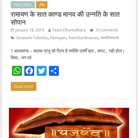
FEATURED
लेख
रामायण के सात काण्ड मानव की उन्नति के सात
सोपान
January 18, 2019
Team Dharmdhara
0 Comments
,
,
,
Goswami Tulsidas
Ramayan
Ramcharitmanas
रामचरितमानस
1 बालकाण्ड – बालक प्रभु को प्रिय है क्योकि उसमेँ छल , कपट , नही होता।
विद्या , धन एवं
W
F
T
S
h
ac
w
h
Read more
at
e
itt
ar
s
b
er
e
A
o
p
o
p
k