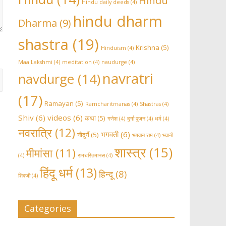
Hindu
Hindu daily deeds
(4)
hindu dharm
Dharma
(9)
shastra
(19)
Krishna
(5)
Hinduism
(4)
Maa Lakshmi
(4)
meditation
(4)
naudurge
(4)
navratri
navdurge
(14)
(17)
Ramayan
(5)
Ramcharitmanas
(4)
Shastras
(4)
Shiv
(6)
videos
(6)
कथा
(5)
गणेश
(4)
दुर्गा पूजन
(4)
धर्म
(4)
नवरात्रि
(12)
भगवती
(6)
नौदुर्गे
(5)
भग़वान राम
(4)
भवानी
शास्त्र
(15)
मीमांसा
(11)
(4)
रामचरितमानस
(4)
हिंदू धर्म
(13)
हिन्दू
(8)
शिवजी
(4)
Categories