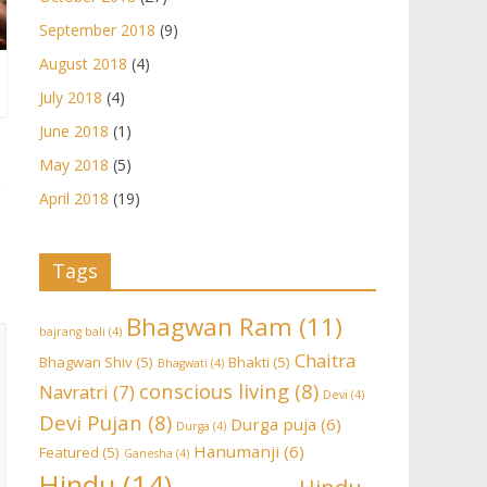
September 2018
(9)
August 2018
(4)
July 2018
(4)
June 2018
(1)
May 2018
(5)
April 2018
(19)
Tags
Bhagwan Ram
(11)
bajrang bali
(4)
Chaitra
Bhagwan Shiv
(5)
Bhakti
(5)
Bhagwati
(4)
conscious living
(8)
Navratri
(7)
Devi
(4)
Devi Pujan
(8)
Durga puja
(6)
Durga
(4)
Hanumanji
(6)
Featured
(5)
Ganesha
(4)
Hindu
(14)