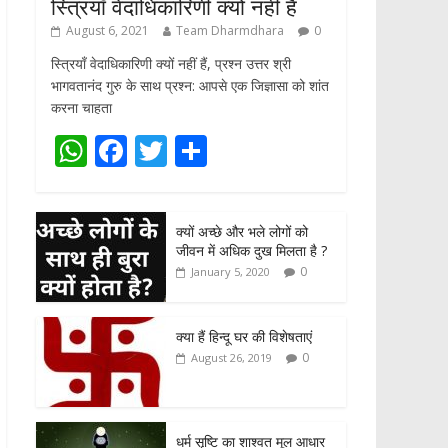
स्त्रियाँ वेदाधिकारिणी क्यों नहीं हैं
August 6, 2021
Team Dharmdhara
0
स्त्रियाँ वेदाधिकारिणी क्यों नहीं हैं, प्रश्न उत्तर श्री
भागवतानंद गुरु के साथ प्रश्न: आपसे एक जिज्ञासा को शांत
करना चाहता
W
F
T
S
h
ac
w
h
at
e
itt
ar
क्यों अच्छे और भले लोगों को
s
b
er
e
जीवन में अधिक दुख मिलता है ?
A
o
0
January 5, 2020
p
o
p
k
क्या हैं हिन्दू घर की विशेषताएं
0
August 26, 2019
धर्म सृष्टि का शाश्वत मूल आधार