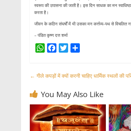
स्वरूप की उपासना की जाती है। इस दिन साधक का मन स्वाधिष्ठान
करता है।
जीवन के कठिन संघर्षों में भी उसका मन कर्त्तव्य-पथ से विचलित नहीं
– पंडित कृष्ण दत्त शर्मा
W
F
T
S
h
ac
w
h
at
e
itt
ar
s
b
er
e
←
गीले कपड़ों में क्यों करनी चाहिए धार्मिक स्थलों की पर
A
o
p
o
You May Also Like
p
k