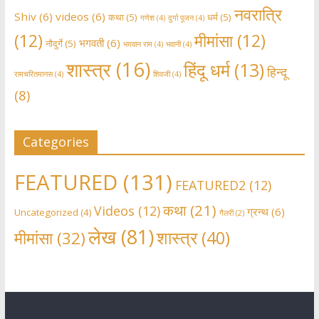
नवरात्रि
Shiv
(6)
videos
(6)
कथा
(5)
धर्म
(5)
गणेश
(4)
दुर्गा पूजन
(4)
(12)
मीमांसा
(12)
भगवती
(6)
नौदुर्गे
(5)
भग़वान राम
(4)
भवानी
(4)
शास्त्र
(16)
हिंदू धर्म
(13)
हिन्दू
रामचरितमानस
(4)
शिवजी
(4)
(8)
Categories
FEATURED
(131)
FEATURED2
(12)
कथा
(21)
Videos
(12)
ग्रन्थ
(6)
Uncategorized
(4)
गैलरी
(2)
लेख
(81)
शास्त्र
(40)
मीमांसा
(32)