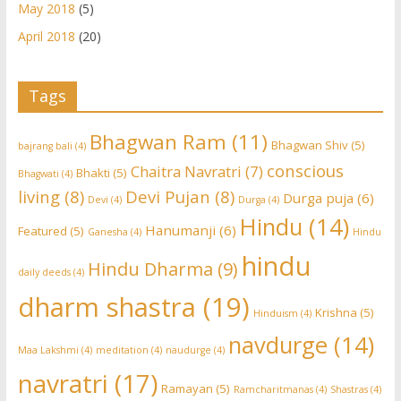
May 2018
(5)
April 2018
(20)
Tags
Bhagwan Ram
(11)
Bhagwan Shiv
(5)
bajrang bali
(4)
conscious
Chaitra Navratri
(7)
Bhakti
(5)
Bhagwati
(4)
living
(8)
Devi Pujan
(8)
Durga puja
(6)
Devi
(4)
Durga
(4)
Hindu
(14)
Hanumanji
(6)
Featured
(5)
Ganesha
(4)
Hindu
hindu
Hindu Dharma
(9)
daily deeds
(4)
dharm shastra
(19)
Krishna
(5)
Hinduism
(4)
navdurge
(14)
Maa Lakshmi
(4)
meditation
(4)
naudurge
(4)
navratri
(17)
Ramayan
(5)
Ramcharitmanas
(4)
Shastras
(4)