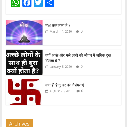
W
F
T
S
h
ac
w
h
at
e
itt
ar
मोक्ष कैसे होता है ?
s
b
er
e
0
March 11, 2020
A
o
p
o
p
k
क्यों अच्छे और भले लोगों को जीवन में अधिक दुख
मिलता है ?
0
January 5, 2020
क्या हैं हिन्दू घर की विशेषताएं
0
August 26, 2019
Archives