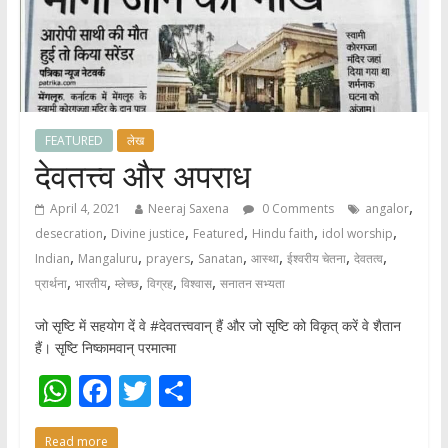
FEATURED
लेख
देवतत्त्व और अपराध
,
April 4, 2021
Neeraj Saxena
0 Comments
angalor
,
,
,
,
,
desecration
Divine justice
Featured
Hindu faith
idol worship
,
,
,
,
,
,
,
Indian
Mangaluru
prayers
Sanatan
आस्था
ईश्वरीय चेतना
देवतत्व
,
,
,
,
,
प्रार्थना
भारतीय
म्लेच्छ
विग्रह
विश्वास
सनातन सभ्यता
जो सृष्टि में सहयोग दें वे #देवतत्त्ववान् हैं और जो सृष्टि को विकृत् करें वे शैतान
हैं। सृष्टि निष्कामवान् परमात्मा
W
F
T
S
h
ac
w
h
Read more