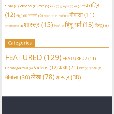
नवरात्रि
Shiv
(6)
videos
(6)
कथा
(5)
गणेश
(4)
दुर्गा पूजन
(4)
धर्म
(4)
(12)
मीमांसा
(11)
भगवती
(6)
नौदुर्गे
(5)
भग़वान राम
(4)
भवानी
(4)
शास्त्र
(15)
हिंदू धर्म
(13)
हिन्दू
(8)
रामचरितमानस
(4)
शिवजी
(4)
Categories
FEATURED
(129)
FEATURED2
(11)
कथा
(21)
Videos
(12)
ग्रन्थ
(6)
Uncategorized
(4)
गैलरी
(2)
लेख
(78)
शास्त्र
(38)
मीमांसा
(30)