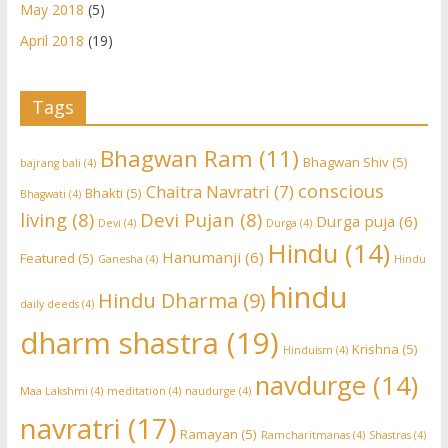
May 2018
(5)
April 2018
(19)
Tags
Bhagwan Ram
(11)
Bhagwan Shiv
(5)
bajrang bali
(4)
conscious
Chaitra Navratri
(7)
Bhakti
(5)
Bhagwati
(4)
living
(8)
Devi Pujan
(8)
Durga puja
(6)
Devi
(4)
Durga
(4)
Hindu
(14)
Hanumanji
(6)
Featured
(5)
Ganesha
(4)
Hindu
hindu
Hindu Dharma
(9)
daily deeds
(4)
dharm shastra
(19)
Krishna
(5)
Hinduism
(4)
navdurge
(14)
Maa Lakshmi
(4)
meditation
(4)
naudurge
(4)
navratri
(17)
Ramayan
(5)
Ramcharitmanas
(4)
Shastras
(4)