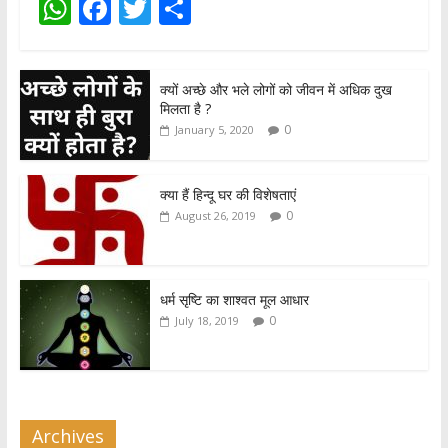
W
F
T
S
h
ac
w
h
at
e
itt
ar
क्यों अच्छे और भले लोगों को जीवन में अधिक दुख
s
b
er
e
मिलता है ?
A
o
0
January 5, 2020
p
o
p
k
क्या हैं हिन्दू घर की विशेषताएं
0
August 26, 2019
धर्म सृष्टि का शाश्वत मूल आधार
0
July 18, 2019
Archives