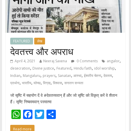
FEATURED
लेख
देवतत्त्व और अपराध
,
April 4, 2021
Neeraj Saxena
0 Comments
angalor
,
,
,
,
,
desecration
Divine justice
Featured
Hindu faith
idol worship
,
,
,
,
,
,
,
Indian
Mangaluru
prayers
Sanatan
आस्था
ईश्वरीय चेतना
देवतत्व
,
,
,
,
,
प्रार्थना
भारतीय
म्लेच्छ
विग्रह
विश्वास
सनातन सभ्यता
जो सृष्टि में सहयोग दें वे #देवतत्त्ववान् हैं और जो सृष्टि को विकृत् करें वे शैतान
हैं। सृष्टि निष्कामवान् परमात्मा
W
F
T
S
h
ac
w
h
Read more