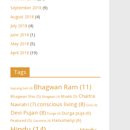
September 2018
(9)
August 2018
(4)
July 2018
(4)
June 2018
(1)
May 2018
(5)
April 2018
(19)
Tags
Bhagwan Ram
(11)
bajrang bali
(4)
Chaitra
Bhagwan Shiv
(5)
Bhakti
(5)
Bhagwati
(4)
conscious living
(8)
Navratri
(7)
Devi
(4)
Devi Pujan
(8)
Durga puja
(6)
Durga
(4)
Hanumanji
(6)
Featured
(5)
Ganesha
(4)
Hindu
(14)
Hindu