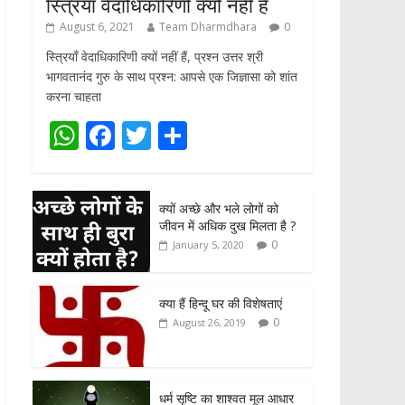
स्त्रियाँ वेदाधिकारिणी क्यों नहीं हैं
August 6, 2021
Team Dharmdhara
0
स्त्रियाँ वेदाधिकारिणी क्यों नहीं हैं, प्रश्न उत्तर श्री
भागवतानंद गुरु के साथ प्रश्न: आपसे एक जिज्ञासा को शांत
करना चाहता
W
F
T
S
h
ac
w
h
at
e
itt
ar
क्यों अच्छे और भले लोगों को
s
b
er
e
जीवन में अधिक दुख मिलता है ?
A
o
0
January 5, 2020
p
o
p
k
क्या हैं हिन्दू घर की विशेषताएं
0
August 26, 2019
धर्म सृष्टि का शाश्वत मूल आधार