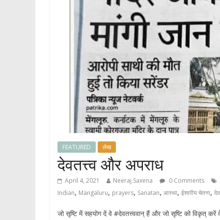
FEATURED
लेख
देवतत्त्व और अपराध
April 4, 2021
Neeraj Saxena
0 Comments
,
,
,
,
,
,
Indian
Mangaluru
prayers
Sanatan
आस्था
ईश्वरीय चेतना
दे
जो सृष्टि में सहयोग दें वे #देवतत्त्ववान् हैं और जो सृष्टि को विकृत् करें 