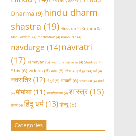
Hindu daily deeds
(4)
hindu dharm
Dharma
(9)
shastra
(19)
Krishna
(5)
Hinduism
(4)
Maa Lakshmi
(4)
meditation
(4)
naudurge
(4)
navratri
navdurge
(14)
(17)
Ramayan
(5)
Ramcharitmanas
(4)
Shastras
(4)
Shiv
(6)
videos
(6)
कथा
(5)
गणेश
(4)
दुर्गा पूजन
(4)
धर्म
(4)
नवरात्रि
(12)
भगवती
(6)
नौदुर्गे
(5)
भग़वान राम
(4)
भवानी
शास्त्र
(15)
मीमांसा
(11)
(4)
रामचरितमानस
(4)
हिंदू धर्म
(13)
हिन्दू
(8)
शिवजी
(4)
Categories