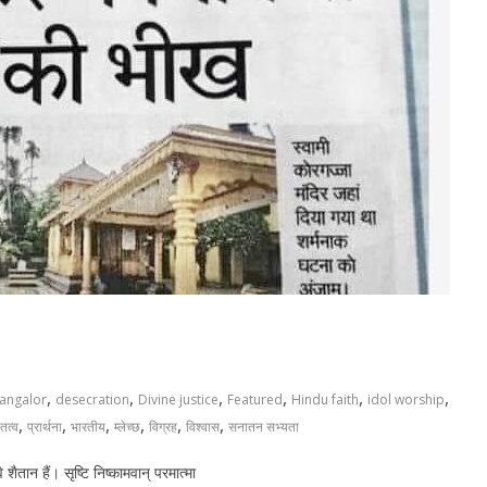
,
,
,
,
,
,
angalor
desecration
Divine justice
Featured
Hindu faith
idol worship
,
,
,
,
,
,
वतत्व
प्रार्थना
भारतीय
म्लेच्छ
विग्रह
विश्वास
सनातन सभ्यता
वे शैतान हैं। सृष्टि निष्कामवान् परमात्मा