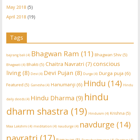
May 2018
(5)
April 2018
(19)
Tags
Bhagwan Ram
(11)
Bhagwan Shiv
(5)
bajrang bali
(4)
conscious
Chaitra Navratri
(7)
Bhakti
(5)
Bhagwati
(4)
living
(8)
Devi Pujan
(8)
Durga puja
(6)
Devi
(4)
Durga
(4)
Hindu
(14)
Hanumanji
(6)
Featured
(5)
Ganesha
(4)
Hindu
hindu
Hindu Dharma
(9)
daily deeds
(4)
dharm shastra
(19)
Krishna
(5)
Hinduism
(4)
navdurge
(14)
Maa Lakshmi
(4)
meditation
(4)
naudurge
(4)
navratri
(17)
Ramayan
(5)