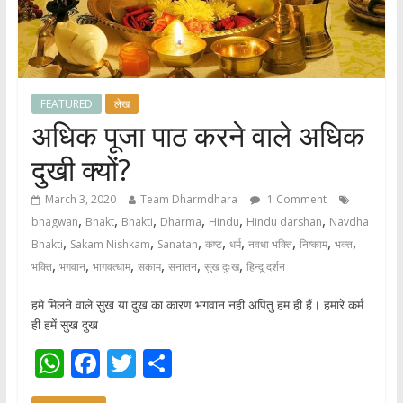
FEATURED
लेख
अधिक पूजा पाठ करने वाले अधिक
दुखी क्यों?
March 3, 2020
Team Dharmdhara
1 Comment
,
,
,
,
,
,
bhagwan
Bhakt
Bhakti
Dharma
Hindu
Hindu darshan
Navdha
,
,
,
,
,
,
,
,
Bhakti
Sakam Nishkam
Sanatan
कष्ट
धर्म
नवधा भक्ति
निष्काम
भक्त
,
,
,
,
,
,
भक्ति
भगवान
भागवत्धाम
सकाम
सनातन
सुख दुःख
हिन्दू दर्शन
हमे मिलने वाले सुख या दुख का कारण भगवान नही अपितु हम ही हैं। हमारे कर्म
ही हमें सुख दुख
W
F
T
S
h
ac
w
h