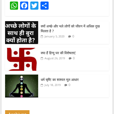
W
F
T
S
h
ac
w
h
at
e
itt
ar
क्यों अच्छे और भले लोगों को जीवन में अधिक दुख
s
b
er
e
मिलता है ?
A
o
0
January 5, 2020
p
o
p
k
क्या हैं हिन्दू घर की विशेषताएं
0
August 26, 2019
धर्म सृष्टि का शाश्वत मूल आधार
0
July 18, 2019