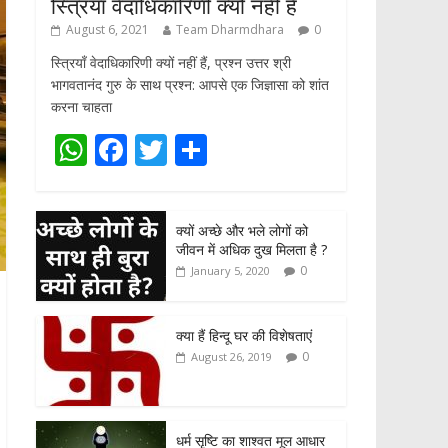
स्त्रियाँ वेदाधिकारिणी क्यों नहीं हैं
August 6, 2021
Team Dharmdhara
0
स्त्रियाँ वेदाधिकारिणी क्यों नहीं हैं, प्रश्न उत्तर श्री
भागवतानंद गुरु के साथ प्रश्न: आपसे एक जिज्ञासा को शांत
करना चाहता
W
F
T
S
h
ac
w
h
at
e
itt
ar
क्यों अच्छे और भले लोगों को
s
b
er
e
जीवन में अधिक दुख मिलता है ?
A
o
0
January 5, 2020
p
o
p
k
क्या हैं हिन्दू घर की विशेषताएं
0
August 26, 2019
धर्म सृष्टि का शाश्वत मूल आधार