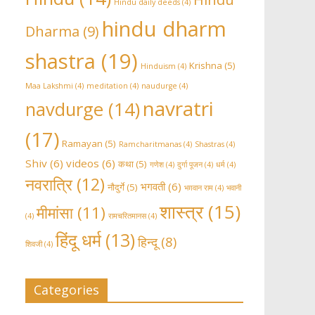
Hindu daily deeds
(4)
hindu dharm
Dharma
(9)
shastra
(19)
Krishna
(5)
Hinduism
(4)
Maa Lakshmi
(4)
meditation
(4)
naudurge
(4)
navratri
navdurge
(14)
(17)
Ramayan
(5)
Ramcharitmanas
(4)
Shastras
(4)
Shiv
(6)
videos
(6)
कथा
(5)
गणेश
(4)
दुर्गा पूजन
(4)
धर्म
(4)
नवरात्रि
(12)
भगवती
(6)
नौदुर्गे
(5)
भग़वान राम
(4)
भवानी
शास्त्र
(15)
मीमांसा
(11)
(4)
रामचरितमानस
(4)
हिंदू धर्म
(13)
हिन्दू
(8)
शिवजी
(4)
Categories