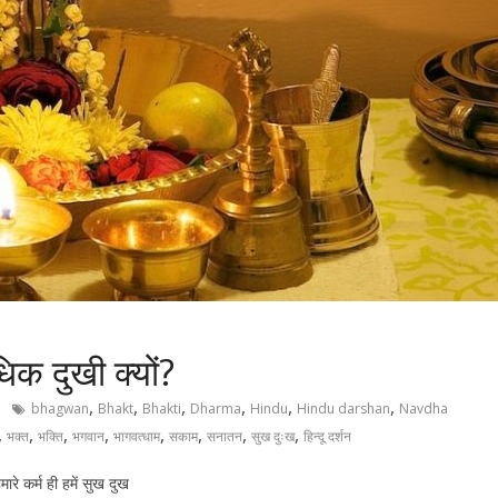
क दुखी क्यों?
,
,
,
,
,
,
bhagwan
Bhakt
Bhakti
Dharma
Hindu
Hindu darshan
Navdha
,
,
,
,
,
,
,
,
भक्त
भक्ति
भगवान
भागवत्धाम
सकाम
सनातन
सुख दुःख
हिन्दू दर्शन
रे कर्म ही हमें सुख दुख