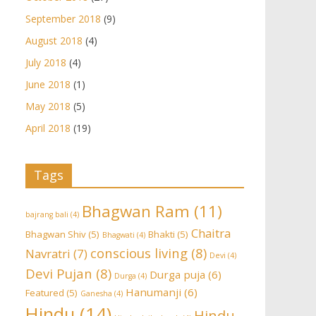
September 2018
(9)
August 2018
(4)
July 2018
(4)
June 2018
(1)
May 2018
(5)
April 2018
(19)
Tags
Bhagwan Ram
(11)
bajrang bali
(4)
Chaitra
Bhagwan Shiv
(5)
Bhakti
(5)
Bhagwati
(4)
conscious living
(8)
Navratri
(7)
Devi
(4)
Devi Pujan
(8)
Durga puja
(6)
Durga
(4)
Hanumanji
(6)
Featured
(5)
Ganesha
(4)
Hindu
(14)
Hindu