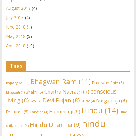
August 2018
(4)
July 2018
(4)
June 2018
(1)
May 2018
(5)
April 2018
(19)
Tags
Bhagwan Ram
(11)
Bhagwan Shiv
(5)
bajrang bali
(4)
conscious
Chaitra Navratri
(7)
Bhakti
(5)
Bhagwati
(4)
living
(8)
Devi Pujan
(8)
Durga puja
(6)
Devi
(4)
Durga
(4)
Hindu
(14)
Hanumanji
(6)
Featured
(5)
Ganesha
(4)
Hindu
hindu
Hindu Dharma
(9)
daily deeds
(4)