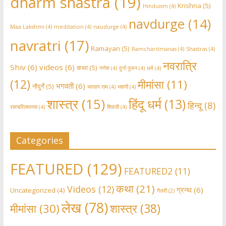
dharm shastra
(19)
Krishna
(5)
Hinduism
(4)
navdurge
(14)
Maa Lakshmi
(4)
meditation
(4)
naudurge
(4)
navratri
(17)
Ramayan
(5)
Ramcharitmanas
(4)
Shastras
(4)
नवरात्रि
Shiv
(6)
videos
(6)
कथा
(5)
गणेश
(4)
दुर्गा पूजन
(4)
धर्म
(4)
(12)
मीमांसा
(11)
भगवती
(6)
नौदुर्गे
(5)
भग़वान राम
(4)
भवानी
(4)
शास्त्र
(15)
हिंदू धर्म
(13)
हिन्दू
(8)
रामचरितमानस
(4)
शिवजी
(4)
Categories
FEATURED
(129)
FEATURED2
(11)
कथा
(21)
Videos
(12)
ग्रन्थ
(6)
Uncategorized
(4)
गैलरी
(2)
लेख
(78)
शास्त्र
(38)
मीमांसा
(30)