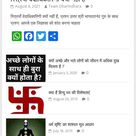
August 6, 2021
Team Dharmdhara
0
स्त्रियाँ वेदाधिकारिणी क्यों नहीं हैं, प्रश्न उत्तर श्री भागवतानंद गुरु के साथ
प्रश्न: आपसे एक जिज्ञासा को शांत करना चाहता
W
F
T
S
h
ac
w
h
at
e
itt
ar
क्यों अच्छे और भले लोगों को जीवन में अधिक दुख
s
b
er
e
मिलता है ?
A
o
0
January 5, 2020
p
o
p
k
क्या हैं हिन्दू घर की विशेषताएं
0
August 26, 2019
धर्म सृष्टि का शाश्वत मूल आधार
0
July 18, 2019