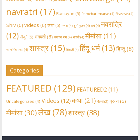
Maa Lakshmi
(4)
meditation
(4)
naudurge
(4)
navratri
(17)
Ramayan
(5)
Ramcharitmanas
(4)
Shastras
(4)
नवरात्रि
Shiv
(6)
videos
(6)
कथा
(5)
गणेश
(4)
दुर्गा पूजन
(4)
धर्म
(4)
(12)
मीमांसा
(11)
भगवती
(6)
नौदुर्गे
(5)
भग़वान राम
(4)
भवानी
(4)
शास्त्र
(15)
हिंदू धर्म
(13)
हिन्दू
(8)
रामचरितमानस
(4)
शिवजी
(4)
Categories
FEATURED
(129)
FEATURED2
(11)
कथा
(21)
Videos
(12)
ग्रन्थ
(6)
Uncategorized
(4)
गैलरी
(2)
लेख
(78)
शास्त्र
(38)
मीमांसा
(30)