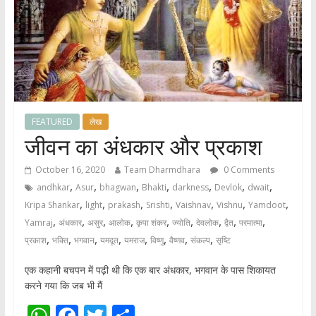
FEATURED
लेख
जीवन का अंधकार और प्रकाश
October 16, 2020
Team Dharmdhara
0 Comments
,
,
,
,
,
,
,
andhkar
Asur
bhagwan
Bhakti
darkness
Devlok
dwait
,
,
,
,
,
,
,
Kripa Shankar
light
prakash
Srishti
Vaishnav
Vishnu
Yamdoot
,
,
,
,
,
,
,
,
,
Yamraj
अंधकार
असुर
आलोक
कृपा शंकर
ज्योति
देवलोक
द्वैत
परमात्मा
,
,
,
,
,
,
,
,
प्रकाश
भक्ति
भगवान
यमदूत
यमराज
विष्णु
वैष्णव
संकल्प
सृष्टि
एक कहानी बचपन में पढ़ी थी कि एक बार अंधकार, भगवान के पास शिकायत
करने गया कि जब भी मैं
W
F
T
S