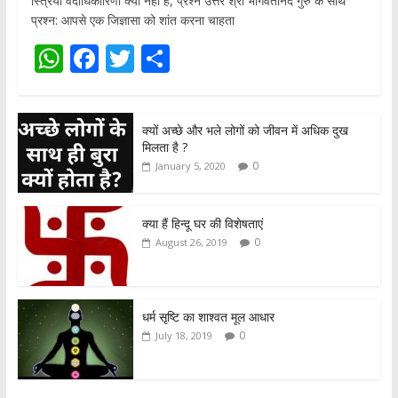
स्त्रियाँ वेदाधिकारिणी क्यों नहीं हैं, प्रश्न उत्तर श्री भागवतानंद गुरु के साथ
प्रश्न: आपसे एक जिज्ञासा को शांत करना चाहता
W
F
T
S
h
ac
w
h
at
e
itt
ar
क्यों अच्छे और भले लोगों को जीवन में अधिक दुख
s
b
er
e
मिलता है ?
A
o
0
January 5, 2020
p
o
p
k
क्या हैं हिन्दू घर की विशेषताएं
0
August 26, 2019
धर्म सृष्टि का शाश्वत मूल आधार
0
July 18, 2019