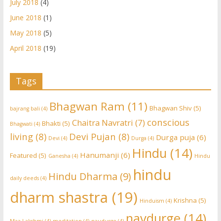
July 2018
(4)
June 2018
(1)
May 2018
(5)
April 2018
(19)
Tags
Bhagwan Ram
(11)
Bhagwan Shiv
(5)
bajrang bali
(4)
conscious
Chaitra Navratri
(7)
Bhakti
(5)
Bhagwati
(4)
living
(8)
Devi Pujan
(8)
Durga puja
(6)
Devi
(4)
Durga
(4)
Hindu
(14)
Hanumanji
(6)
Featured
(5)
Ganesha
(4)
Hindu
hindu
Hindu Dharma
(9)
daily deeds
(4)
dharm shastra
(19)
Krishna
(5)
Hinduism
(4)
navdurge
(14)