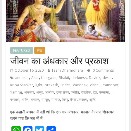
FEATURED
लेख
जीवन का अंधकार और प्रकाश
October 16, 2020
Team Dharmdhara
0 Comments
,
,
,
,
,
,
,
andhkar
Asur
bhagwan
Bhakti
darkness
Devlok
dwait
,
,
,
,
,
,
,
Kripa Shankar
light
prakash
Srishti
Vaishnav
Vishnu
Yamdoot
,
,
,
,
,
,
,
,
,
Yamraj
अंधकार
असुर
आलोक
कृपा शंकर
ज्योति
देवलोक
द्वैत
परमात्मा
,
,
,
,
,
,
,
,
प्रकाश
भक्ति
भगवान
यमदूत
यमराज
विष्णु
वैष्णव
संकल्प
सृष्टि
एक कहानी बचपन में पढ़ी थी कि एक बार अंधकार, भगवान के पास शिकायत
करने गया कि जब भी मैं
W
F
T
S