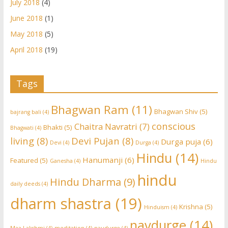
July 2018
(4)
June 2018
(1)
May 2018
(5)
April 2018
(19)
Tags
Bhagwan Ram
(11)
Bhagwan Shiv
(5)
bajrang bali
(4)
conscious
Chaitra Navratri
(7)
Bhakti
(5)
Bhagwati
(4)
living
(8)
Devi Pujan
(8)
Durga puja
(6)
Devi
(4)
Durga
(4)
Hindu
(14)
Hanumanji
(6)
Featured
(5)
Ganesha
(4)
Hindu
hindu
Hindu Dharma
(9)
daily deeds
(4)
dharm shastra
(19)
Krishna
(5)
Hinduism
(4)
navdurge
(14)