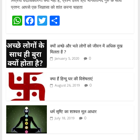
स्त्रियाँ वेदाधिकारिणी क्यों नहीं हैं, प्रश्न उत्तर श्री भागवतानंद गुरु के साथ
प्रश्न: आपसे एक जिज्ञासा को शांत करना चाहता
W
F
T
S
h
ac
w
h
at
e
itt
ar
क्यों अच्छे और भले लोगों को जीवन में अधिक दुख
s
b
er
e
मिलता है ?
A
o
0
January 5, 2020
p
o
p
k
क्या हैं हिन्दू घर की विशेषताएं
0
August 26, 2019
धर्म सृष्टि का शाश्वत मूल आधार
0
July 18, 2019