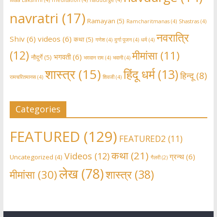
Maa Lakshmi
(4)
meditation
(4)
naudurge
(4)
navratri
(17)
Ramayan
(5)
Ramcharitmanas
(4)
Shastras
(4)
नवरात्रि
Shiv
(6)
videos
(6)
कथा
(5)
गणेश
(4)
दुर्गा पूजन
(4)
धर्म
(4)
(12)
मीमांसा
(11)
भगवती
(6)
नौदुर्गे
(5)
भग़वान राम
(4)
भवानी
(4)
शास्त्र
(15)
हिंदू धर्म
(13)
हिन्दू
(8)
रामचरितमानस
(4)
शिवजी
(4)
Categories
FEATURED
(129)
FEATURED2
(11)
कथा
(21)
Videos
(12)
ग्रन्थ
(6)
Uncategorized
(4)
गैलरी
(2)
लेख
(78)
शास्त्र
(38)
मीमांसा
(30)