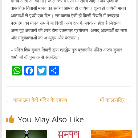
मानव आत्माओं की भी। कालान्तर में ऐसा भी समय आएगा जब पृथ्वी के
वास्तविक निवासी मानव का सर्वथा आभाव हो जायेगा। शून्य हो जायेगी मानव
आत्माओं से पृथ्वी एक दिन। सम्भवतया ऐसी ही किसी स्थिति में परब्रह्म
परमात्मा का मानव रूप में या किसी अन्य रूप में अवतरण होता है जिसका
अन्य पूर्व अवतारों की तरह होगा एकमात्र प्रयोजन–असद् आत्माओं का नाश
और मनुष्यात्माओं का अभ्युदय और कल्याण।
– पंडित शिव कुमार तिवारी द्वारा श्रद्धेय गुरु ब्रह्मलीन पंडित अरुण कुमार
शर्मा जी की पुस्तक से संकलित।
W
F
T
S
h
ac
w
h
at
e
itt
ar
s
b
er
e
←
कामाख्या देवी मंदिर के रहस्य
माँ कालरात्रि
→
A
o
p
o
You May Also Like
p
k