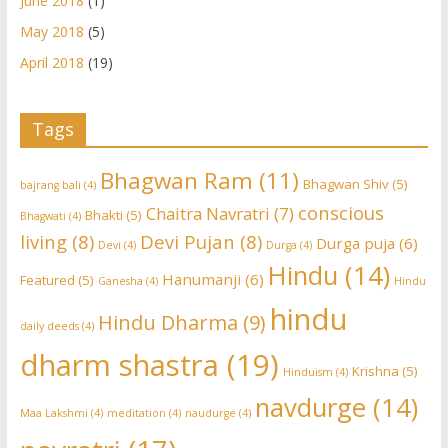
June 2018
(1)
May 2018
(5)
April 2018
(19)
Tags
Bhagwan Ram
(11)
Bhagwan Shiv
(5)
bajrang bali
(4)
conscious
Chaitra Navratri
(7)
Bhakti
(5)
Bhagwati
(4)
living
(8)
Devi Pujan
(8)
Durga puja
(6)
Devi
(4)
Durga
(4)
Hindu
(14)
Hanumanji
(6)
Featured
(5)
Ganesha
(4)
Hindu
hindu
Hindu Dharma
(9)
daily deeds
(4)
dharm shastra
(19)
Krishna
(5)
Hinduism
(4)
navdurge
(14)
Maa Lakshmi
(4)
meditation
(4)
naudurge
(4)