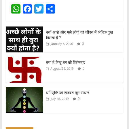
W
F
T
S
h
ac
w
h
at
e
itt
ar
क्यों अच्छे और भले लोगों को जीवन में अधिक दुख
s
b
er
e
मिलता है ?
A
o
0
January 5, 2020
p
o
p
k
क्या हैं हिन्दू घर की विशेषताएं
0
August 26, 2019
धर्म सृष्टि का शाश्वत मूल आधार
0
July 18, 2019