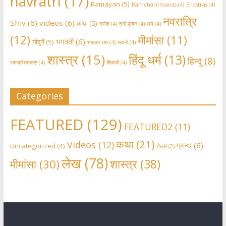
navratri
(17)
Ramayan
(5)
Ramcharitmanas
(4)
Shastras
(4)
नवरात्रि
Shiv
(6)
videos
(6)
कथा
(5)
गणेश
(4)
दुर्गा पूजन
(4)
धर्म
(4)
(12)
मीमांसा
(11)
भगवती
(6)
नौदुर्गे
(5)
भग़वान राम
(4)
भवानी
(4)
शास्त्र
(15)
हिंदू धर्म
(13)
हिन्दू
(8)
रामचरितमानस
(4)
शिवजी
(4)
Categories
FEATURED
(129)
FEATURED2
(11)
कथा
(21)
Videos
(12)
ग्रन्थ
(6)
Uncategorized
(4)
गैलरी
(2)
लेख
(78)
शास्त्र
(38)
मीमांसा
(30)