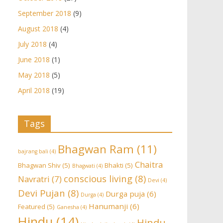
September 2018
(9)
August 2018
(4)
July 2018
(4)
June 2018
(1)
May 2018
(5)
April 2018
(19)
Tags
Bhagwan Ram
(11)
bajrang bali
(4)
Chaitra
Bhagwan Shiv
(5)
Bhakti
(5)
Bhagwati
(4)
conscious living
(8)
Navratri
(7)
Devi
(4)
Devi Pujan
(8)
Durga puja
(6)
Durga
(4)
Hanumanji
(6)
Featured
(5)
Ganesha
(4)
Hindu
(14)
Hindu