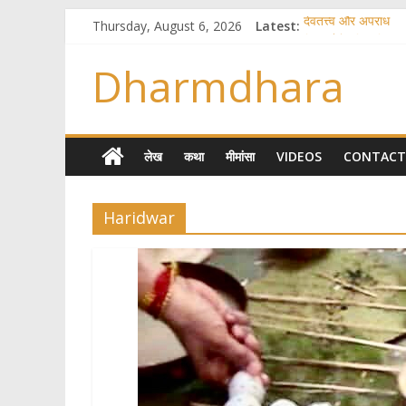
Thursday, August 6, 2026
Latest:
देवतत्त्व और अपराध
स्त्रियाँ वेदाधिकारिणी क्य
विश्व का सबसे बड़ा और
Dharmdhara
तुम्हीं हो माता, पिता तुम्ह
गौ सेवा और राजयोग
लेख
कथा
मीमांसा
VIDEOS
CONTACT
Haridwar