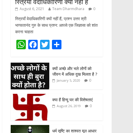
स्त्रियाँ वेदाधिकारिणी क्यों नहीं हैं
August 6, 2021
Team Dharmdhara
0
स्त्रियाँ वेदाधिकारिणी क्यों नहीं हैं, प्रश्न उत्तर श्री
भागवतानंद गुरु के साथ प्रश्न: आपसे एक जिज्ञासा को शांत
करना चाहता
W
F
T
S
h
ac
w
h
at
e
itt
ar
क्यों अच्छे और भले लोगों को
s
b
er
e
जीवन में अधिक दुख मिलता है ?
A
o
0
January 5, 2020
p
o
p
k
क्या हैं हिन्दू घर की विशेषताएं
0
August 26, 2019
धर्म सृष्टि का शाश्वत मूल आधार