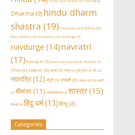
Hindu daily deeds
(4)
hindu dharm
Dharma
(9)
shastra
(19)
Krishna
(5)
Hinduism
(4)
Maa Lakshmi
(4)
meditation
(4)
naudurge
(4)
navratri
navdurge
(14)
(17)
Ramayan
(5)
Ramcharitmanas
(4)
Shastras
(4)
Shiv
(6)
videos
(6)
कथा
(5)
गणेश
(4)
दुर्गा पूजन
(4)
धर्म
(4)
नवरात्रि
(12)
भगवती
(6)
नौदुर्गे
(5)
भग़वान राम
(4)
भवानी
शास्त्र
(15)
मीमांसा
(11)
(4)
रामचरितमानस
(4)
हिंदू धर्म
(13)
हिन्दू
(8)
शिवजी
(4)
Categories