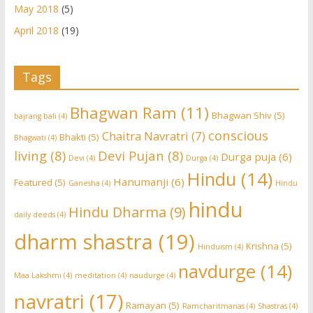
May 2018
(5)
April 2018
(19)
Tags
Bhagwan Ram
(11)
Bhagwan Shiv
(5)
bajrang bali
(4)
conscious
Chaitra Navratri
(7)
Bhakti
(5)
Bhagwati
(4)
living
(8)
Devi Pujan
(8)
Durga puja
(6)
Devi
(4)
Durga
(4)
Hindu
(14)
Hanumanji
(6)
Featured
(5)
Ganesha
(4)
Hindu
hindu
Hindu Dharma
(9)
daily deeds
(4)
dharm shastra
(19)
Krishna
(5)
Hinduism
(4)
navdurge
(14)
Maa Lakshmi
(4)
meditation
(4)
naudurge
(4)
navratri
(17)
Ramayan
(5)
Ramcharitmanas
(4)
Shastras
(4)