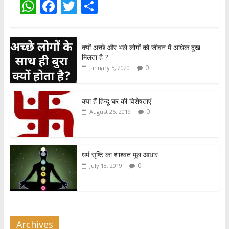
W
F
T
S
h
ac
w
h
at
e
itt
ar
क्यों अच्छे और भले लोगों को जीवन में अधिक दुख
s
b
er
e
मिलता है ?
A
o
0
January 5, 2020
p
o
p
k
क्या हैं हिन्दू घर की विशेषताएं
0
August 26, 2019
धर्म सृष्टि का शाश्वत मूल आधार
0
July 18, 2019
Archives