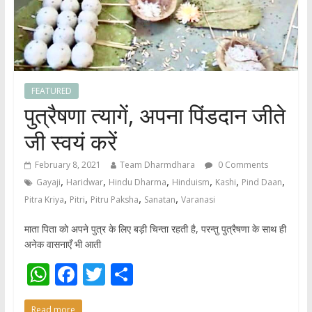
FEATURED
पुत्रैषणा त्यागें, अपना पिंडदान जीते
जी स्वयं करें
February 8, 2021
Team Dharmdhara
0 Comments
,
,
,
,
,
,
Gayaji
Haridwar
Hindu Dharma
Hinduism
Kashi
Pind Daan
,
,
,
,
Pitra Kriya
Pitri
Pitru Paksha
Sanatan
Varanasi
माता पिता को अपने पुत्र के लिए बड़ी चिन्ता रहती है, परन्तु पुत्रैषणा के साथ ही
अनेक वासनाएँ भी आती
W
F
T
S
h
ac
w
h
Read more