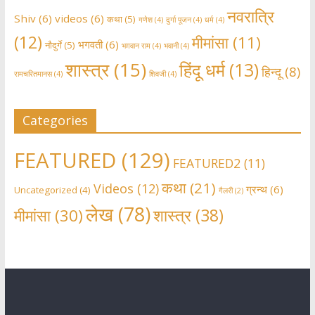
नवरात्रि
Shiv
(6)
videos
(6)
कथा
(5)
गणेश
(4)
दुर्गा पूजन
(4)
धर्म
(4)
(12)
मीमांसा
(11)
भगवती
(6)
नौदुर्गे
(5)
भग़वान राम
(4)
भवानी
(4)
शास्त्र
(15)
हिंदू धर्म
(13)
हिन्दू
(8)
रामचरितमानस
(4)
शिवजी
(4)
Categories
FEATURED
(129)
FEATURED2
(11)
कथा
(21)
Videos
(12)
ग्रन्थ
(6)
Uncategorized
(4)
गैलरी
(2)
लेख
(78)
शास्त्र
(38)
मीमांसा
(30)